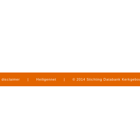
disclaimer
|
Heiligennet
|
© 2014 Stichting Databank Kerkgeb
in Limburg
|
produced by
www.mediamens.nl