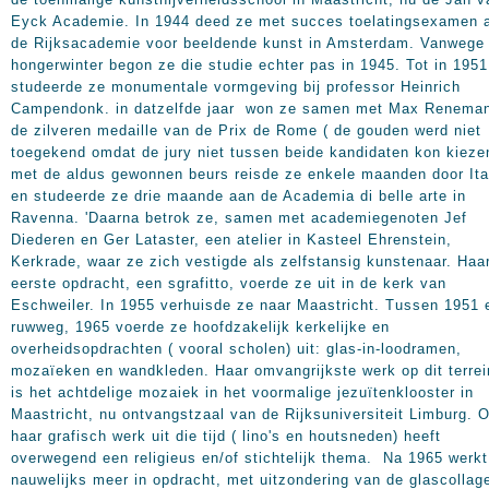
Eyck Academie. In 1944 deed ze met succes toelatingsexamen 
de Rijksacademie voor beeldende kunst in Amsterdam. Vanwege
hongerwinter begon ze die studie echter pas in 1945. Tot in 1951
studeerde ze monumentale vormgeving bij professor Heinrich
Campendonk. in datzelfde jaar won ze samen met Max Renema
de zilveren medaille van de Prix de Rome ( de gouden werd niet
toegekend omdat de jury niet tussen beide kandidaten kon kieze
met de aldus gewonnen beurs reisde ze enkele maanden door Ita
en studeerde ze drie maande aan de Academia di belle arte in
Ravenna. 'Daarna betrok ze, samen met academiegenoten Jef
Diederen en Ger Lataster, een atelier in Kasteel Ehrenstein,
Kerkrade, waar ze zich vestigde als zelfstansig kunstenaar. Haa
eerste opdracht, een sgrafitto, voerde ze uit in de kerk van
Eschweiler. In 1955 verhuisde ze naar Maastricht. Tussen 1951 
ruwweg, 1965 voerde ze hoofdzakelijk kerkelijke en
overheidsopdrachten ( vooral scholen) uit: glas-in-loodramen,
mozaïeken en wandkleden. Haar omvangrijkste werk op dit terrei
is het achtdelige mozaiek in het voormalige jezuïtenklooster in
Maastricht, nu ontvangstzaal van de Rijksuniversiteit Limburg. 
haar grafisch werk uit die tijd ( lino's en houtsneden) heeft
overwegend een religieus en/of stichtelijk thema. Na 1965 werkt
nauwelijks meer in opdracht, met uitzondering van de glascollag