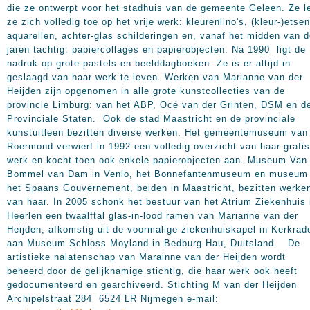
die ze ontwerpt voor het stadhuis van de gemeente Geleen. Ze l
ze zich volledig toe op het vrije werk: kleurenlino's, (kleur-)etsen
aquarellen, achter-glas schilderingen en, vanaf het midden van 
jaren tachtig: papiercollages en papierobjecten. Na 1990 ligt de
nadruk op grote pastels en beelddagboeken. Ze is er altijd in
geslaagd van haar werk te leven. Werken van Marianne van der
Heijden zijn opgenomen in alle grote kunstcollecties van de
provincie Limburg: van het ABP, Océ van der Grinten, DSM en d
Provinciale Staten. Ook de stad Maastricht en de provinciale
kunstuitleen bezitten diverse werken. Het gemeentemuseum van
Roermond verwierf in 1992 een volledig overzicht van haar grafi
werk en kocht toen ook enkele papierobjecten aan. Museum Van
Bommel van Dam in Venlo, het Bonnefantenmuseum en museum
het Spaans Gouvernement, beiden in Maastricht, bezitten werke
van haar. In 2005 schonk het bestuur van het Atrium Ziekenhuis 
Heerlen een twaalftal glas-in-lood ramen van Marianne van der
Heijden, afkomstig uit de voormalige ziekenhuiskapel in Kerkrad
aan Museum Schloss Moyland in Bedburg-Hau, Duitsland. De
artistieke nalatenschap van Marainne van der Heijden wordt
beheerd door de gelijknamige stichtig, die haar werk ook heeft
gedocumenteerd en gearchiveerd. Stichting M van der Heijden
Archipelstraat 284 6524 LR Nijmegen e-mail: