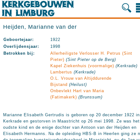
Heijden, Marianne van der
Geboortejaar:
1922
Overlijdensjaar:
1998
Betrokken bij:
Allerheiligste Verlosser H. Petrus (Sint
Pieter)
(Sint Pieter op de Berg)
Kapel Ziekenhuis (voormalige)
(Kerkrade)
Lambertus
(Kerkrade)
O.L. Vrouw van Altijddurende
Bijstand
(Heilust)
Onbevlekt Hart van Maria
(Fatimakerk)
(Brunssum)
Marianne Elisabeth Gertrudis is geboren op 20 december 1922 in
Kerkrade en gestorven in Maastricht op 26 mei 1998. Ze was het
oudste kind en de enige dochter van Antoon van der Heijden en
Elisabeth Hermanns. Na de opleiding HBS-B in Heerlen ging ze 
de toenmalige kunstnijverheidsschool in Maastricht, nu de Jan v