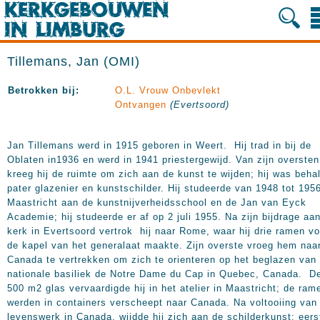
Tillemans, Jan (OMI)
Betrokken bij:
O.L. Vrouw Onbevlekt
Ontvangen
(Evertsoord)
Jan Tillemans werd in 1915 geboren in Weert. Hij trad in bij de
Oblaten in1936 en werd in 1941 priestergewijd. Van zijn oversten
kreeg hij de ruimte om zich aan de kunst te wijden; hij was beha
pater glazenier en kunstschilder. Hij studeerde van 1948 tot
1956
Maastricht aan de kunstnijverheidsschool en de Jan van Eyck
Academie; hij studeerde er af op 2 juli 1955. Na zijn bijdrage aa
kerk in Evertsoord vertrok hij naar Rome, waar hij drie ramen vo
de kapel van het generalaat maakte. Zijn overste vroeg hem naa
Canada te vertrekken om zich te orienteren op het beglazen van
nationale basiliek de Notre Dame du Cap in Quebec, Canada. D
500 m2
glas vervaardigde hij in het atelier in Maastricht; de ram
werden in containers verscheept naar Canada. Na voltooiing van
levenswerk in Canada, wijdde hij zich aan de schilderkunst; eers