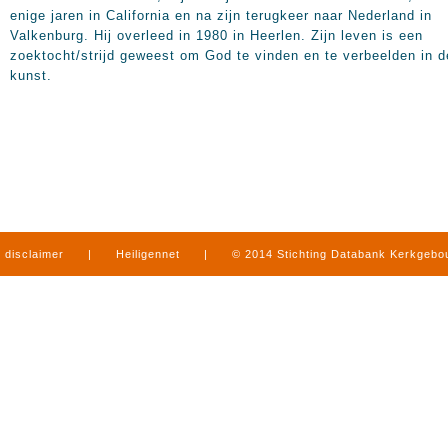
enige jaren in California en na zijn terugkeer naar Nederland in
Valkenburg. Hij overleed in
1980 in
Heerlen. Zijn leven is een
zoektocht/strijd geweest om God te vinden en te verbeelden in d
kunst.
disclaimer
|
Heiligennet
|
© 2014 Stichting Databank Kerkgeb
in Limburg
|
produced by
www.mediamens.nl