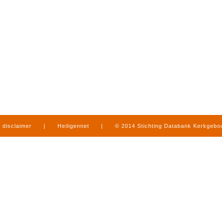
disclaimer
|
Heiligennet
|
© 2014 Stichting Databank Kerkgeb
in Limburg
|
produced by
www.mediamens.nl