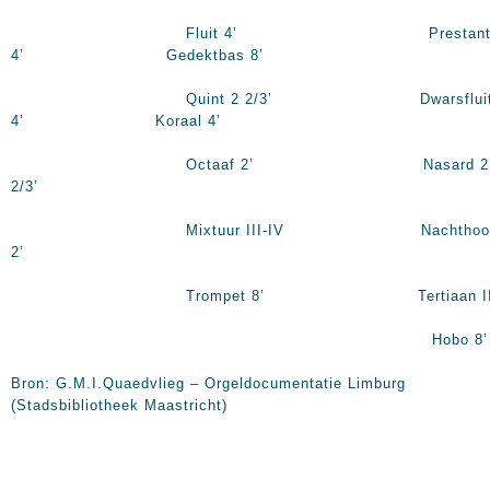
Fluit 4’ Prestan
4’ Gedektbas 8’
Quint 2 2/3’ Dwarsflui
4’ Koraal 4’
Octaaf 2’ Nasard 2
2/3’
Mixtuur III-IV Nachthoor
2’
Trompet 8’ Tertiaan I
Hobo 8’
Bron: G.M.I.Quaedvlieg – Orgeldocumentatie Limburg
(Stadsbibliotheek Maastricht)