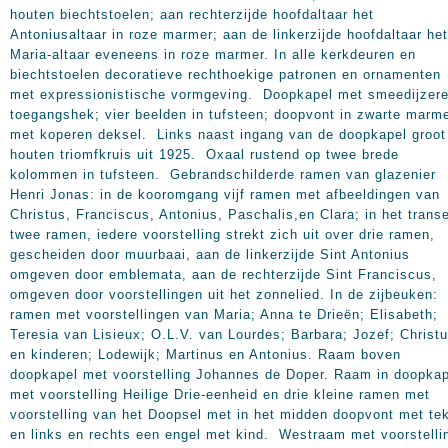
houten biechtstoelen; aan rechterzijde hoofdaltaar het
Antoniusaltaar in roze marmer; aan de linkerzijde hoofdaltaar het
Maria-altaar eveneens in roze marmer. In alle kerkdeuren en
biechtstoelen decoratieve rechthoekige patronen en ornamenten
met expressionistische vormgeving. Doopkapel met smeedijzer
toegangshek; vier beelden in tufsteen; doopvont in zwarte marm
met koperen deksel. Links naast ingang van de doopkapel groot
houten triomfkruis uit 1925. Oxaal rustend op twee brede
kolommen in tufsteen. Gebrandschilderde ramen van glazenier
Henri Jonas: in de kooromgang vijf ramen met afbeeldingen van
Christus, Franciscus, Antonius, Paschalis,en Clara; in het trans
twee ramen, iedere voorstelling strekt zich uit over drie ramen,
gescheiden door muurbaai, aan de linkerzijde Sint Antonius
omgeven door emblemata, aan de rechterzijde Sint Franciscus,
omgeven door voorstellingen uit het zonnelied. In de zijbeuken:
ramen met voorstellingen van Maria; Anna te Drieën; Elisabeth;
Teresia van Lisieux; O.L.V. van Lourdes; Barbara; Jozef; Christ
en kinderen; Lodewijk; Martinus en Antonius. Raam boven
doopkapel met voorstelling Johannes de Doper. Raam in doopkap
met voorstelling Heilige Drie-eenheid en drie kleine ramen met
voorstelling van het Doopsel met in het midden doopvont met te
en links en rechts een engel met kind. Westraam met voorstelli