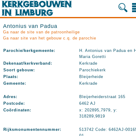
Antonius van Padua
Ga naar de site van de patroonheilige
Ga naar site van het gebouw c.q. de parochie
Parochie/kerkgemeente:
H. Antonius van Padua en 
Maria Goretti
Dekenaat/kerkverband:
Kerkrade
Soort gebouw:
Parochiekerk
Plaats:
Bleijerheide
Gemeente:
Kerkrade
Adres:
Bleijerheiderstraat 165
Postcode:
6462 AJ
Coördinaten:
x: 202895,7979, y:
318289,9819
Rijksmonumentennummer:
513742 Code: 6462AJ-0016
01