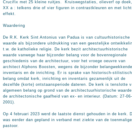
Crucifix met 25 kleine ruitjes. Kruiswegstaties, olieverf op doek
XX a : telkens drie of vier figuren in contrastkleuren en met licht
effekt.
Waardering
De R.K. Kerk Sint Antonius van Padua is van cultuurhistorische
waarde als bijzondere uitdrukking van een geestelijke ontwikkeli
t.w. de katholieke religie. De kerk bezit architectuurhistorische
waarde vanwege haar bijzonder belang voor de bovenregionale
geschiedenis van de architectuur, voor het vroege oeuvre van
architect Alphons Boosten, wegens de bijzonder belangwekkend
inventaris en de inrichting. Er is sprake van historisch-stilistisch
belang omdat kerk, inrichting en inventaris gezamenlijk uit de
dezelfde (korte) ontstaansperiode dateren. De kerk is tenslotte 
algemeen belang op grond van de architectuurhistorische waarde
de architectonische gaafheid van ex- en interieur. (Datum: 27-06
2001).
Op 4 februari 2023 werd de laatste dienst gehouden in de kerk. 
was eerder dan gepland in verband met ziekte van de toenmalige
pastoor.