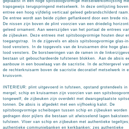
geplaatst in een hoge spitsboogvormige metselwerkomlijsting me
trapsgewijs terugspringend metselwerk. In deze omlijsting boven
entree een hoog vijfdelig verticaal geleed gebrandschilderd raam
De entree wordt aan beide zijden geflankeerd door een brede nis
De nissen zijn boven de plint voorzien van een driedelig horizont
geleed ornament. Aan weerszijden van het portaal de entrees va
de zijbeuken. Deze entrees met spitsboogvormige houten deur e
toegangstrap. In de zijgevels en absis spitsboogvormige glas-in
lood vensters. In de topgevels van de kruisarmen drie hoge glas-
lood vensters. De borstweringen van de ramen in de linkerzijgev
bestaan uit gebouchardeerde tufstenen blokken. Aan de absis e
aanbouw in een bouwlaag van de sacristie. In de achtergevel va
de rechterkruisarm boven de sacristie decoratief metselwerk in 
kruisvorm.
INTERIEUR: plint uitgevoerd in tufsteen, opstand grotendeels in
mergel; schip en kruisarmen zijn voorzien van een spitsboogvor
tongewelf; de zijbeuken zijn overdekt met dwarsgeplaatste spits
tonnen. De absis is afgedekt met een vijfhoekig kalot. De
spitsboogvormige scheibogen tussen schip en zijbeuken worden
gedragen door pijlers die bestaan uit afwisselend lagen baksteen
tufsteen. Vloer van schip en zijbeuken met authentieke tegeltjes
authentieke communiebanken en kerkbanken; zes authentieke