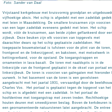
Foto: Sander van Daal
Vrijstaand kerkgebouw met kruisvormig grondplan en uitgebouwd
vijfhoekige absis. Het schip is afgedekt met een zadeldak gedek
met leien in Maasdekking. De smallere kruisarmen zijn voorzien
van een lager zadeldak eveneens gedekt met leien. Het schip
wordt, vóór de kruisarmen, aan beide zijden geflankeerd door ee
zijbeuk. Deze beuken zijn elk voorzien van topgevels met
daarachter dwars op het schip geplaatste zadeldaken. Het
toegepaste bouwmateriaal is tufsteen voor de plint van de toren,
frontgevel en de linkerzijgevel; en baksteen, met metselwerk in
kettingverband, voor de opstand. De toegangstrappen en
ornamenten in lava-basalt. De toren met naaldspits is in de
linkerzijde van de frontgevel geplaatst in de oksel van portaal en
linkerzijbeuk. De toren is voorzien van galmgaten met hieronder 
uurwerk. In het basement van de toren is een gevelsteen
aangebracht met het jaartal 1931, vervaardigd door de beeldhou
Charles Vos. Het portaal is geplaatst tegen de topgevel van het
schip en is afgedekt met een zadeldak. In het portaal de
hoofdentree met toegangstrap met zeven treden. Rechthoekige
houten deuren met smeedijzeren beslag. Boven de kerkdeuren is
een geornamenteerde natuurstenen latei aangebracht. De entree 