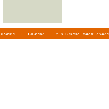
disclaimer
|
Heiligennet
|
© 2014 Stichting Databank Kerkgeb
in Limburg
|
produced by
www.mediamens.nl