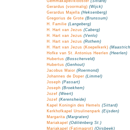
Gemmakapel/klooster
(Sittard)
Gerardus (voormalig)
(Wijck)
Gerardus Majella
(Heksenberg)
Gregorius de Grote
(Brunssum)
H. Familie
(Langeberg)
H. Hart van Jezus
(Caberg)
H. Hart van Jezus
(Venlo)
H. Hart van Jezus
(Rothem)
H. Hart van Jezus (Koepelkerk)
(Maastrich
Hofke van St. Antonius Heerlen
(Heerlen)
Hubertus
(Bosscherveld)
Hubertus
(Genhout)
Jacobus Maior
(Roermond)
Johannes de Doper
(Limmel)
Joseph
(Passart)
Joseph
(Broekhem)
Jozef
(Weert)
Jozef
(Kerensheide)
Kapel Koningin des Hemels
(Sittard)
Kerkhofkapel Ursulinenpark
(Eijsden)
Margarita
(Margraten)
Mariakapel
(Odiliënberg St.)
Mariakapel (Fatimagrot)
(Oirsbeek)