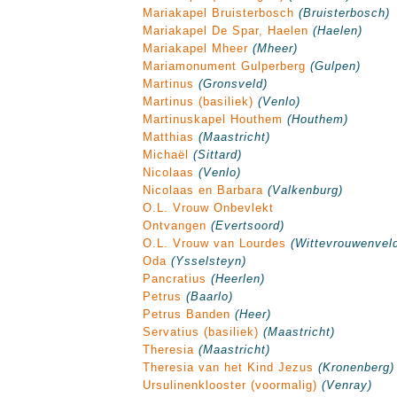
Mariakapel Bruisterbosch
(Bruisterbosch)
Mariakapel De Spar, Haelen
(Haelen)
Mariakapel Mheer
(Mheer)
Mariamonument Gulperberg
(Gulpen)
Martinus
(Gronsveld)
Martinus (basiliek)
(Venlo)
Martinuskapel Houthem
(Houthem)
Matthias
(Maastricht)
Michaël
(Sittard)
Nicolaas
(Venlo)
Nicolaas en Barbara
(Valkenburg)
O.L. Vrouw Onbevlekt
Ontvangen
(Evertsoord)
O.L. Vrouw van Lourdes
(Wittevrouwenvel
Oda
(Ysselsteyn)
Pancratius
(Heerlen)
Petrus
(Baarlo)
Petrus Banden
(Heer)
Servatius (basiliek)
(Maastricht)
Theresia
(Maastricht)
Theresia van het Kind Jezus
(Kronenberg)
Ursulinenklooster (voormalig)
(Venray)