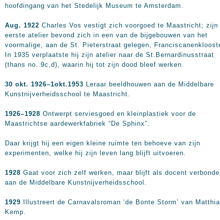
hoofdingang van het Stedelijk Museum te Amsterdam.
Aug. 1922
Charles Vos vestigt zich voorgoed te Maastricht; zijn
eerste atelier bevond zich in een van de bijgebouwen van het
voormalige, aan de St. Pieterstraat gelegen, Franciscanenkloost
In 1935 verplaatste hij zijn atelier naar de St.Bernardinusstraat
(thans no. 9c,d), waarin hij tot zijn dood bleef werken.
30 okt. 1926–1okt.1953
Leraar beeldhouwen aan de Middelbare
Kunstnijverheidsschool te Maastricht.
1926–1928
Ontwerpt serviesgoed en kleinplastiek voor de
Maastrichtse aardewerkfabriek “De Sphinx”.
Daar krijgt hij een eigen kleine ruimte ten behoeve van zijn
experimenten, welke hij zijn leven lang blijft uitvoeren.
1928
Gaat voor zich zelf werken, maar blijft als docent verbond
aan de Middelbare Kunstnijverheidsschool.
1929
Illustreert de Carnavalsroman ‘de Bonte Storm’ van Matthi
Kemp.