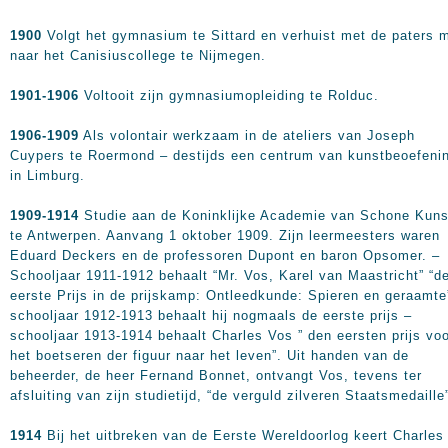
1900
Volgt het gymnasium te Sittard en verhuist met de paters 
naar het Canisiuscollege te Nijmegen.
1901-1906
Voltooit zijn gymnasiumopleiding te Rolduc.
1906-1909
Als volontair werkzaam in de ateliers van Joseph
Cuypers te Roermond – destijds een centrum van kunstbeoefeni
in Limburg.
1909-1914
Studie aan de Koninklijke Academie van Schone Kuns
te Antwerpen. Aanvang 1 oktober 1909. Zijn leermeesters waren
Eduard Deckers en de professoren Dupont en baron Opsomer. –
Schooljaar 1911-1912 behaalt “Mr. Vos, Karel van Maastricht” “d
eerste Prijs in de prijskamp: Ontleedkunde: Spieren en geraamte”
schooljaar 1912-1913 behaalt hij nogmaals de eerste prijs –
schooljaar 1913-1914 behaalt Charles Vos ” den eersten prijs vo
het boetseren der figuur naar het leven”. Uit handen van de
beheerder, de heer Fernand Bonnet, ontvangt Vos, tevens ter
afsluiting van zijn studietijd, “de verguld zilveren Staatsmedaille
1914
Bij het uitbreken van de Eerste Wereldoorlog keert Charles