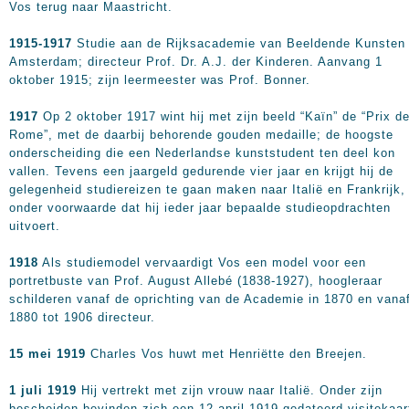
Vos terug naar Maastricht.
1915-1917
Studie aan de Rijksacademie van Beeldende Kunsten 
Amsterdam; directeur Prof. Dr. A.J. der Kinderen. Aanvang 1
oktober 1915; zijn leermeester was Prof. Bonner.
1917
Op 2 oktober 1917 wint hij met zijn beeld “Kaïn” de “Prix d
Rome”, met de daarbij behorende gouden medaille; de hoogste
onderscheiding die een Nederlandse kunststudent ten deel kon
vallen. Tevens een jaargeld gedurende vier jaar en krijgt hij de
gelegenheid studiereizen te gaan maken naar Italië en Frankrijk,
onder voorwaarde dat hij ieder jaar bepaalde studieopdrachten
uitvoert.
1918
Als studiemodel vervaardigt Vos een model voor een
portretbuste van Prof. August Allebé (1838-1927), hoogleraar
schilderen vanaf de oprichting van de Academie in 1870 en vana
1880 tot 1906 directeur.
15 mei 1919
Charles Vos huwt met Henriëtte den Breejen.
1 juli 1919
Hij vertrekt met zijn vrouw naar Italië. Onder zijn
bescheiden bevinden zich een 12 april 1919 gedateerd visitekaar