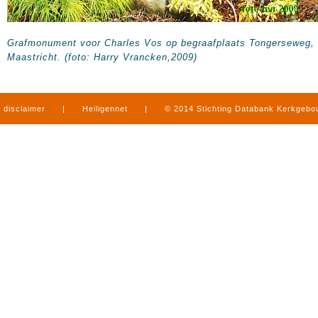
Grafmonument voor Charles Vos op begraafplaats Tongerseweg,
Maastricht. (foto: Harry Vrancken,2009)
disclaimer
|
Heiligennet
|
© 2014 Stichting Databank Kerkgeb
in Limburg
|
produced by
www.mediamens.nl