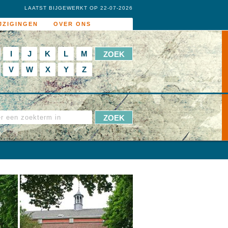
LAATST BIJGEWERKT OP 22-07-2026
JZIGINGEN
OVER ONS
I
J
K
L
M
V
W
X
Y
Z