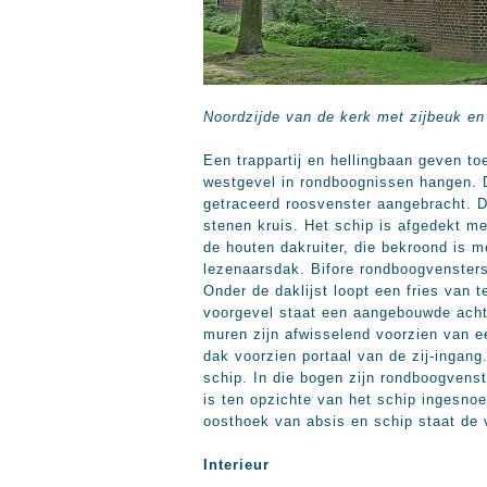
Noordzijde van de kerk met zijbeuk en
Een trappartij en hellingbaan geven to
westgevel in rondboognissen hangen. 
getraceerd roosvenster aangebracht. 
stenen kruis. Het schip is afgedekt m
de houten dakruiter, die bekroond is 
lezenaarsdak. Bifore rondboogvensters
Onder de daklijst loopt een fries van 
voorgevel staat een aangebouwde acht
muren zijn afwisselend voorzien van e
dak voorzien portaal van de zij-ingan
schip. In die bogen zijn rondboogvens
is ten opzichte van het schip ingesno
oosthoek van absis en schip staat de 
Interieur