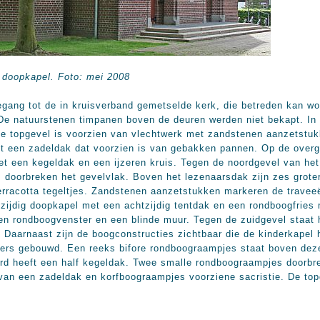
 doopkapel. Foto: mei 2008
egang tot de in kruisverband gemetselde kerk, die betreden kan wo
De natuurstenen timpanen boven de deuren werden niet bekapt. In
De topgevel is voorzien van vlechtwerk met zandstenen aanzetstu
et een zadeldak dat voorzien is van gebakken pannen. Op de overg
met een kegeldak en een ijzeren kruis. Tegen de noordgevel van het
 doorbreken het gevelvlak. Boven het lezenaarsdak zijn zes grot
terracotta tegeltjes. Zandstenen aanzetstukken markeren de travee
zijdig doopkapel met een achtzijdig tentdak en een rondboogfrie
en rondboogvenster en een blinde muur. Tegen de zuidgevel staat 
g. Daarnaast zijn de boogconstructies zichtbaar die de kinderkape
ters gebouwd. Een reeks bifore rondboograampjes staat boven dez
erd heeft een half kegeldak. Twee smalle rondboograampjes doorbr
van een zadeldak en korfboograampjes voorziene sacristie. De to