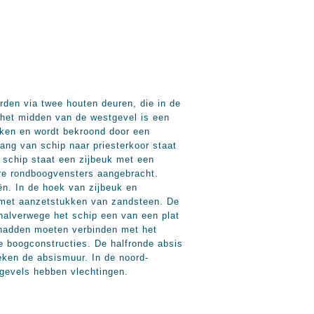
rden via twee houten deuren, die in de
 het midden van de westgevel is een
kken en wordt bekroond door een
ang van schip naar priesterkoor staat
 schip staat een zijbeuk met een
ere rondboogvensters aangebracht.
ën. In de hoek van zijbeuk en
s met aanzetstukken van zandsteen. De
halverwege het schip een van een plat
l hadden moeten verbinden met het
e boogconstructies. De halfronde absis
eken de absismuur. In de noord-
pgevels hebben vlechtingen.