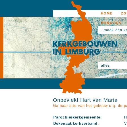
HOME
ZO
DONATIES
- maak een k
alles
Onbevlekt Hart van Maria
Ga naar site van het gebouw c.q. de p
Parochie/kerkgemeente:
H
Dekenaat/kerkverband:
V