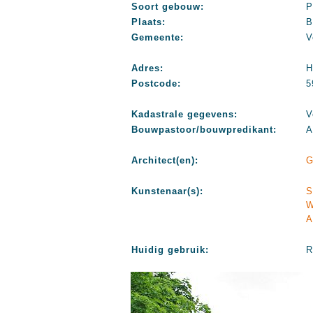
Soort gebouw:
P
Plaats:
B
Gemeente:
V
Adres:
H
Postcode:
5
Kadastrale gegevens:
V
Bouwpastoor/bouwpredikant:
A
Architect(en):
G
Kunstenaar(s):
S
W
A
Huidig gebruik:
R