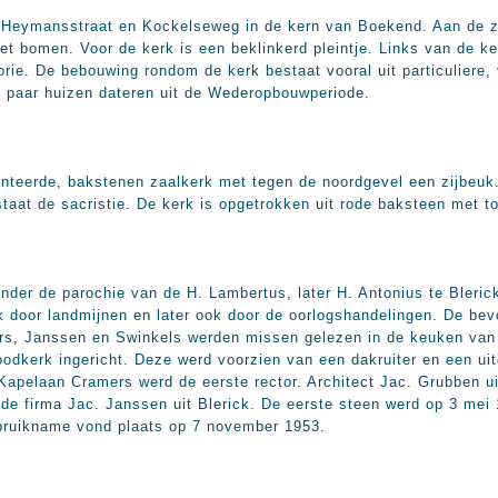
 Heymansstraat en Kockelseweg in de kern van Boekend. Aan de zui
et bomen. Voor de kerk is een beklinkerd pleintje. Links van de k
orie. De bebouwing rondom de kerk bestaat vooral uit particuliere,
n paar huizen dateren uit de Wederopbouwperiode.
nteerde, bakstenen zaalkerk met tegen de noordgevel een zijbeuk.
staat de sacristie. De kerk is opgetrokken uit rode baksteen met 
der de parochie van de H. Lambertus, later H. Antonius te Blerick.
jk door landmijnen en later ook door de oorlogshandelingen. De be
rs, Janssen en Swinkels werden missen gelezen in de keuken van 
odkerk ingericht. Deze werd voorzien van een dakruiter en een uit
Kapelaan Cramers werd de eerste rector. Architect Jac. Grubben ui
k de firma Jac. Janssen uit Blerick. De eerste steen werd op 3 mei
ebruikname vond plaats op 7 november 1953.