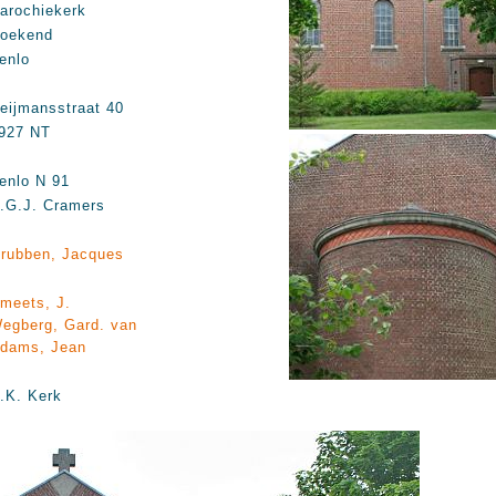
arochiekerk
oekend
enlo
eijmansstraat 40
927 NT
enlo N 91
.G.J. Cramers
rubben, Jacques
meets, J.
egberg, Gard. van
dams, Jean
.K. Kerk