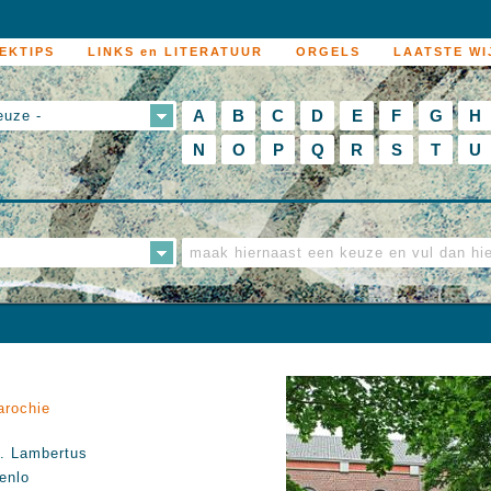
EKTIPS
LINKS en LITERATUUR
ORGELS
LAATSTE WI
A
B
C
D
E
F
G
H
euze -
N
O
P
Q
R
S
T
U
arochie
. Lambertus
enlo