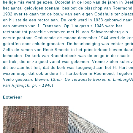
heilige mis werd gelezen. Doordat in de loop van de jaren in Bee
het aantal gelovigen toenam, besloot de bisschop van Roermond
1932 over te gaan tot de bouw van een eigen Godshuis ter plaat
en hij stelde een rector aan. De kerk werd in 1933 gebouwd naar
een ontwerp van J. Franssen. Op 1 augustus 1946 werd het
rectoraat tot parochie verheven met H. von Schwarzenberg als
eerste pastoor. Gedurende de maand december 1944 werd de ke
getroffen door enkele granaten. De beschadiging was echter geri
Zelfs de ramen van René Smeets in het priesterkoor bleven daar
behouden. De kerk van Brachterbeek was de enige in de naaste
omtrek, die er zo goed vanaf was gekomen. Vrome zielen schre
dit toe aan het feit, dat de kerk was toegewijd aan het H. Hart e
wezen erop, dat ook andere H. Hartkerken in Roermond, Tegelen
Venlo gespaard bleven. (
Bron: De verwoeste kerken in Limburg/A
van Rijswijck, pr. - 1946
)
Exterieur