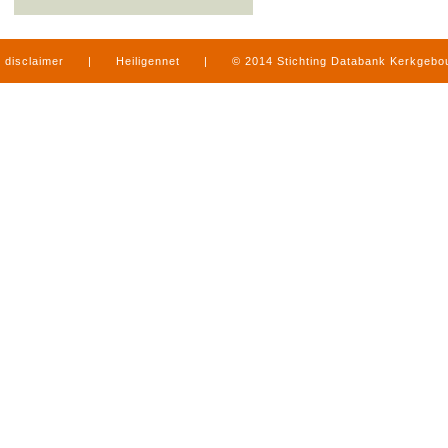
disclaimer
|
Heiligennet
|
© 2014 Stichting Databank Kerkgeb
in Limburg
|
produced by
www.mediamens.nl