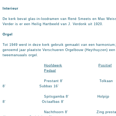
Interieur
De kerk bevat glas-in-loodramen van René Smeets en Max Weis
Verder is er een Heilig Hartbeeld van J. Verdonk uit 1920.
Orgel
Tot 1949 werd in deze kerk gebruik gemaakt van een harmonium;
genoemd jaar plaatste Verschueren Orgelbouw (Heythuyzen) een
tweemanuaals orgel.
Hoofdwerk
Positief
Pedaal
Prestant 8’ Tolkaan
8’ Subbas 16’
Spitsgamba 8’ Holpijp
8’ Octaafbas 8’
Nachthoorn 8’ Zing.prestan