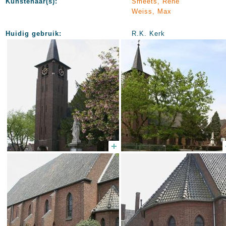
Kunstenaar(s):
Smeets, René
Weiss, Max
Huidig gebruik:
R.K. Kerk