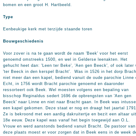
bomen en een groot H. Hartbeeld.
Type
Eenbeukige kerk met terzijde staande toren
Bouwgeschiedenis
Voor zover is na te gaan wordt de naam 'Beek' voor het eerst
genoemd omstreeks 1500, en wel in Gelderse leenakten. Het
gehucht heet dan: 'Leen ter Beke', 'Aen gen Beeck', of ook later 
'ter Beeck in den kerspel Bracht'. Was in 1526 in het dorp Brach
niet meer dan een kapel, bediend vanuit de oude parochie Linne
Echt, in 1756 wordt Bracht parochie genoemd en daaronder
ressorteert ook Beek. Wel moesten volgens een bepaling van
bisschop Reginaldus sedert 1696 de opbrengsten van 'Aen gen
Beeck' naar Linne en niet naar Bracht gaan. In Beek was intuss
een kapel gekomen. Deze staat er nog en draagt het jaartal 1791
Ze is bekroond met een aardig dakruitertje en bezit een altaar ui
18e eeuw. Deze kapel was vanaf het begin toegewijd aan O.L.
Vrouw en werd aanstonds bediend vanuit Bracht. De pastoor van
deze plaats moest er voor zorgen dat in Beek eens in de week d