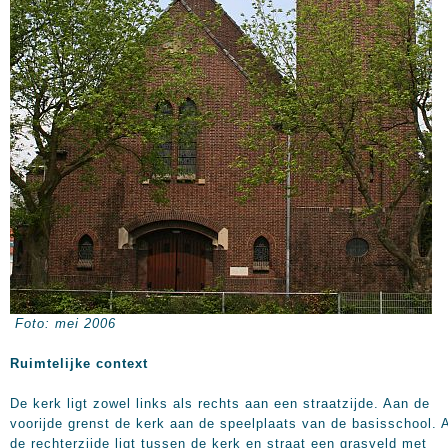
Foto: mei 2006
Ruimtelijke context
De kerk ligt zowel links als rechts aan een straatzijde. Aan de
voorijde grenst de kerk aan de speelplaats van de basisschool. 
de rechterzijde ligt tussen de kerk en straat een grasveld met