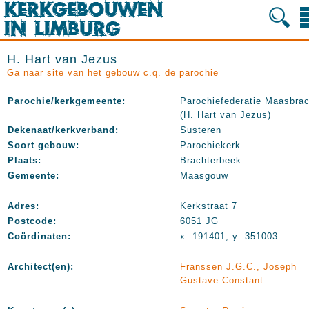
H. Hart van Jezus
Ga naar site van het gebouw c.q. de parochie
Parochie/kerkgemeente:
Parochiefederatie Maasbrac
(H. Hart van Jezus)
Dekenaat/kerkverband:
Susteren
Soort gebouw:
Parochiekerk
Plaats:
Brachterbeek
Gemeente:
Maasgouw
Adres:
Kerkstraat 7
Postcode:
6051 JG
Coördinaten:
x: 191401, y: 351003
Architect(en):
Franssen J.G.C., Joseph
Gustave Constant