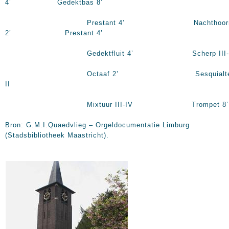
4’ Gedektbas 8’
Prestant 4’ Nachthoor
2’ Prestant 4’
Gedektfluit 4’ Scherp III-I
Octaaf 2’ Sesquialte
II
Mixtuur III-IV Trompet 8’
Bron: G.M.I.Quaedvlieg – Orgeldocumentatie Limburg
(Stadsbibliotheek Maastricht).