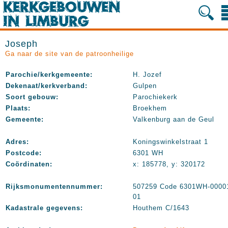
Joseph
Ga naar de site van de patroonheilige
Parochie/kerkgemeente:
H. Jozef
Dekenaat/kerkverband:
Gulpen
Soort gebouw:
Parochiekerk
Plaats:
Broekhem
Gemeente:
Valkenburg aan de Geul
Adres:
Koningswinkelstraat 1
Postcode:
6301 WH
Coördinaten:
x: 185778, y: 320172
Rijksmonumentennummer:
507259 Code 6301WH-0000
01
Kadastrale gegevens:
Houthem C/1643