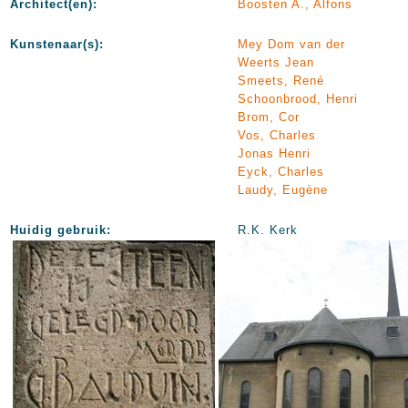
Architect(en):
Boosten A., Alfons
Kunstenaar(s):
Mey Dom van der
Weerts Jean
Smeets, René
Schoonbrood, Henri
Brom, Cor
Vos, Charles
Jonas Henri
Eyck, Charles
Laudy, Eugène
Huidig gebruik:
R.K. Kerk