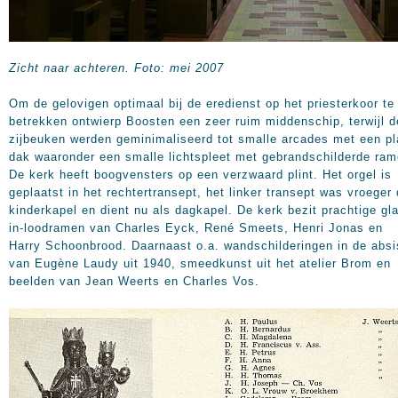
Zicht naar achteren.
Foto: mei 2007
Om de gelovigen optimaal bij de eredienst op het priesterkoor te
betrekken ontwierp Boosten een zeer ruim middenschip, terwijl d
zijbeuken werden geminimaliseerd tot smalle arcades met een pl
dak waaronder een smalle lichtspleet met gebrandschilderde ram
De kerk heeft boogvensters op een verzwaard plint. Het orgel is
geplaatst in het rechtertransept, het linker transept was vroeger
kinderkapel en dient nu als dagkapel. De kerk bezit prachtige gl
in-loodramen van Charles Eyck, René Smeets, Henri Jonas en
Harry Schoonbrood. Daarnaast o.a. wandschilderingen in de absi
van Eugène Laudy uit 1940, smeedkunst uit het atelier Brom en
beelden van Jean Weerts en Charles Vos.