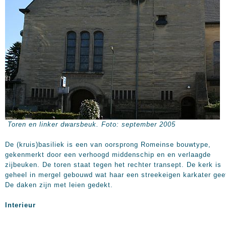
Toren en linker dwarsbeuk. Foto: september 2005
De (kruis)basiliek is een van oorsprong Romeinse bouwtype,
gekenmerkt door een verhoogd middenschip en en verlaagde
zijbeuken. De toren staat tegen het rechter transept. De kerk is
geheel in mergel gebouwd wat haar een streekeigen karkater gee
De daken zijn met leien gedekt.
Interieur