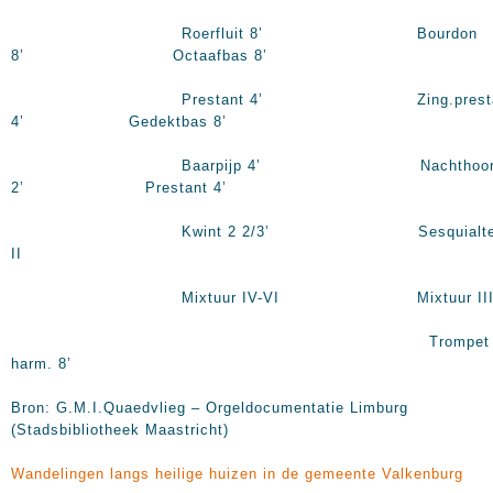
Roerfluit 8’ Bourdon
8’ Octaafbas 8’
Prestant 4’ Zing.presta
4’ Gedektbas 8’
Baarpijp 4’ Nachthoor
2’ Prestant 4’
Kwint 2 2/3’ Sesquialte
II
Mixtuur IV-VI Mixtuur III-
Trompet
harm. 8’
Bron: G.M.I.Quaedvlieg – Orgeldocumentatie Limburg
(Stadsbibliotheek Maastricht)
Wandelingen langs heilige huizen in de gemeente Valkenburg