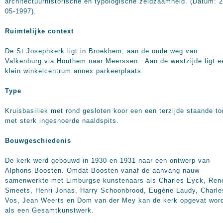
architectuurhistorische en typologische zeldzaamheid. (Datum: 2
05-1997).
Ruimtelijke context
De St.Josephkerk ligt in Broekhem, aan de oude weg van
Valkenburg via Houthem naar Meerssen. Aan de westzijde ligt e
klein winkelcentrum annex parkeerplaats.
Type
Kruisbasiliek met rond gesloten koor een een terzijde staande to
met sterk ingesnoerde naaldspits.
Bouwgeschiedenis
De kerk werd gebouwd in 1930 en 1931 naar een ontwerp van
Alphons Boosten. Omdat Boosten vanaf de aanvang nauw
samenwerkte met Limburgse kunstenaars als Charles Eyck, Ren
Smeets, Henri Jonas, Harry Schoonbrood, Eugène Laudy, Charle
Vos, Jean Weerts en Dom van der Mey kan de kerk opgevat wor
als een Gesamtkunstwerk.