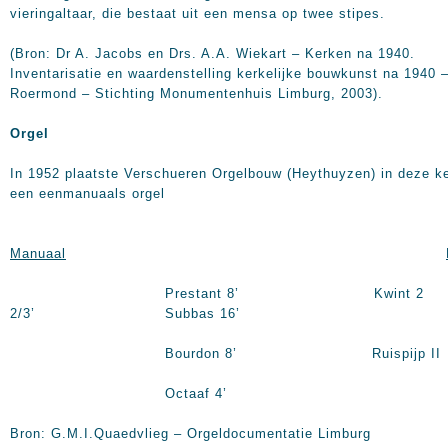
vieringaltaar, die bestaat uit een mensa op twee stipes.
(Bron: Dr A. Jacobs en Drs. A.A. Wiekart – Kerken na 1940.
Inventarisatie en waardenstelling kerkelijke bouwkunst na 1940 
Roermond – Stichting Monumentenhuis Limburg, 2003).
Orgel
In 1952 plaatste Verschueren Orgelbouw (Heythuyzen) in deze k
een eenmanuaals orgel
Manuaal
Prestant
8’
Kwint 2
2/3’ Subbas
16’
Bourdon
8’
Ruispijp II
Octaaf
4’
Bron: G.M.I.Quaedvlieg – Orgeldocumentatie Limburg