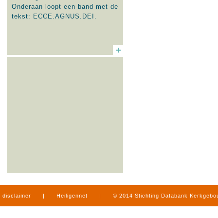
Onderaan loopt een band met de
tekst: ECCE.AGNUS.DEI.
disclaimer
|
Heiligennet
|
© 2014 Stichting Databank Kerkgeb
in Limburg
|
produced by
www.mediamens.nl