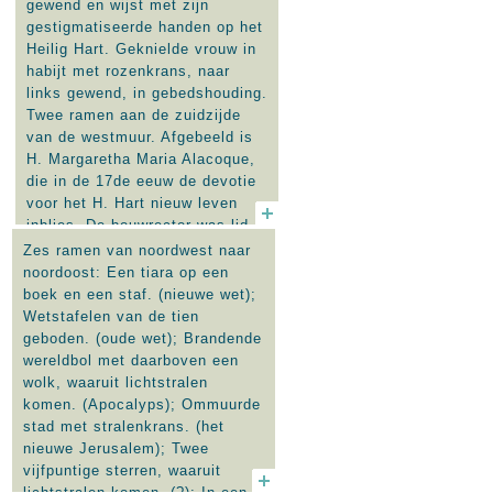
gewend en wijst met zijn
gestigmatiseerde handen op het
Heilig Hart. Geknielde vrouw in
habijt met rozenkrans, naar
links gewend, in gebedshouding.
Twee ramen aan de zuidzijde
van de westmuur. Afgebeeld is
H. Margaretha Maria Alacoque,
die in de 17de eeuw de devotie
voor het H. Hart nieuw leven
inblies. De bouwrector was lid
van de congregatie van de
Zes ramen van noordwest naar
priesters van het Heilig Hart.
noordoost: Een tiara op een
boek en een staf. (nieuwe wet);
Twee ramen met links de Doop
Wetstafelen van de tien
van Christus en rechts de
geboden. (oude wet); Brandende
verrijzenis van Christus. Aan de
wereldbol met daarboven een
noordzijde van de westmuur.
wolk, waaruit lichtstralen
komen. (Apocalyps); Ommuurde
In een klaverblad tracering zijn
stad met stralenkrans. (het
de symbolen van de
nieuwe Jerusalem); Twee
evangelisten afgebeeld. Zij
vijfpuntige sterren, waaruit
houden elk een banderol vast,
lichtstralen komen. (?); In een