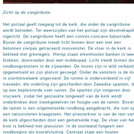
Zicht op de zangtribune
Het portaal geeft toegang tot de kerk, die onder de zangtribune
wordt betreden. Ter weerszijden van het portaal zijn devotiekape
ingericht. De zangtribune heeft een convex-concave balustrade.
Boven de zangtribune treedt licht binnen door een met een
betonnen vierpas getraceerd roosvenster. De vloer in de kerk is
bekleed met grèstegels. Hierop staan eikenhouten banken in twe
blokken, doorsneden door een middenpad. Licht treedt binnen do
rondboogvensters in de zijwanden. De muren zijn in wild verband
opgemetseld en zijn platvol gevoegd. Onder de vensters is de m
in siermetselwerk uitgevoerd. De ruimte is onderverdeeld in vijf
traveeën, die onderling zijn gescheiden door Zweedse spanten, d
op een bepleisterde voet rusten. De spanten zijn omgeven door
stucwerk, zodat het gestuukte tongewelf van de kerk wordt
onderbroken door steekgewelven ter hoogte van de ramen. Bove
de ramen is een uitgemetselde rondboog aangebracht, die rust o
een natuurstenen kraagsteen. Het priesterkoor is van de rest va
de kerk afgescheiden door een gemetselde trap. De vloer van he
koor is bekleed met plavuizen. In de oostwand fungeert een
rondboognis als koorafsluiting. Centraal staat een houten