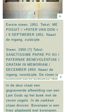
Eerste steen, 1951. Tekst: ME
POSUIT / +PATER VAN DON +
/ 9 SEPTMEBER 1951. Naast
de ingang, zuidzijde.
Steen, 1950 (?) Tekst:
SANCTISSIME PAPAE PII XII /
PATERNAE BENEVOLENTIAE /
GRATAM IN MEMORIAM /
DECEMBER 1950. Naast de
ingang, noordzijde. De steen is
geplaatst om te gedenken, dat
een bedelbrief uit 1950 van
In de deur staat een
pater Van Don aan paus Pius
gegraveerde afbeelding van een
XII een schenking van het
Lam Gods op het boek met de
enorme bedrag van 10.000
zeven zegels. In de zwikken
gulden opleverde.
staan druiven. Bovenaan is een
fries afgebeeld met korenaren.