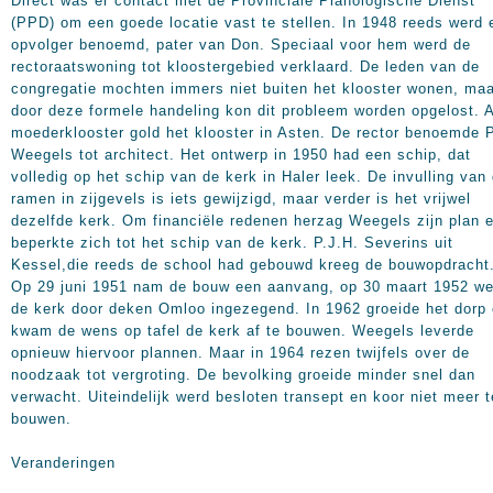
Direct was er contact met de Provinciale Planologische Dienst
(PPD) om een goede locatie vast te stellen. In 1948 reeds werd 
opvolger benoemd, pater van Don. Speciaal voor hem werd de
rectoraatswoning tot kloostergebied verklaard. De leden van de
congregatie mochten immers niet buiten het klooster wonen, maa
door deze formele handeling kon dit probleem worden opgelost. 
moederklooster gold het klooster in Asten. De rector benoemde 
Weegels tot architect. Het ontwerp in 1950 had een schip, dat
volledig op het schip van de kerk in Haler leek. De invulling van
ramen in zijgevels is iets gewijzigd, maar verder is het vrijwel
dezelfde kerk. Om financiële redenen herzag Weegels zijn plan 
beperkte zich tot het schip van de kerk. P.J.H. Severins uit
Kessel,die reeds de school had gebouwd kreeg de bouwopdracht
Op 29 juni 1951 nam de bouw een aanvang, op 30 maart 1952 we
de kerk door deken Omloo ingezegend. In 1962 groeide het dorp
kwam de wens op tafel de kerk af te bouwen. Weegels leverde
opnieuw hiervoor plannen. Maar in 1964 rezen twijfels over de
noodzaak tot vergroting. De bevolking groeide minder snel dan
verwacht. Uiteindelijk werd besloten transept en koor niet meer t
bouwen.
Veranderingen