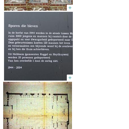
1952 werd als verklaring van het
glas-in-lood de vraag van de
kathechismus genoemd: ‘Wat
moeten we doen om om God te
dienen zoals Christus ons dat
geleerd heeft? Antwoord: Alles
geloven wat God ons heeft
geopenbaard; alles onderhouden
wat God ons bevolen heeft; de
genademiddelen gebruiken, die
God ons geven heeft.’