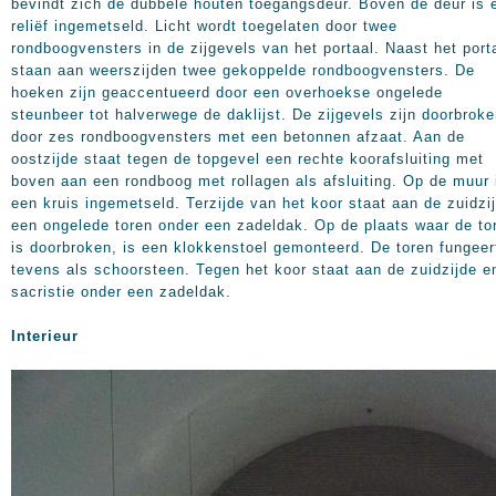
bevindt zich de dubbele houten toegangsdeur. Boven de deur is 
reliëf ingemetseld. Licht wordt toegelaten door twee
rondboogvensters in de zijgevels van het portaal. Naast het port
staan aan weerszijden twee gekoppelde rondboogvensters. De
hoeken zijn geaccentueerd door een overhoekse ongelede
steunbeer tot halverwege de daklijst. De zijgevels zijn doorbrok
door zes rondboogvensters met een betonnen afzaat. Aan de
oostzijde staat tegen de topgevel een rechte koorafsluiting met
boven aan een rondboog met rollagen als afsluiting. Op de muur 
een kruis ingemetseld. Terzijde van het koor staat aan de zuidzi
een ongelede toren onder een zadeldak. Op de plaats waar de to
is doorbroken, is een klokkenstoel gemonteerd. De toren fungeer
tevens als schoorsteen. Tegen het koor staat aan de zuidzijde e
sacristie onder een zadeldak.
Interieur