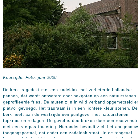
Koorzijde. Foto: juni 2008
De kerk is gedekt met een zadeldak met verbeterde hollandse
pannen, dat wordt ontwaterd door bakgoten op een natuurstenen
geprofileerde fries. De muren zijn in wild verband opgemetseld e
platvol gevoegd. Het trasraam is in een lichtere kleur stenen. De
kerk heeft aan de westzijde een puntgevel met natuurstenen
topkruis en rollagen. De gevel is doorbroken door een roosvenst
met een vierpas tracering. Hieronder bevindt zich het aangebou
toegangsportaal, dat onder een zadeldak staat. In de topgevel