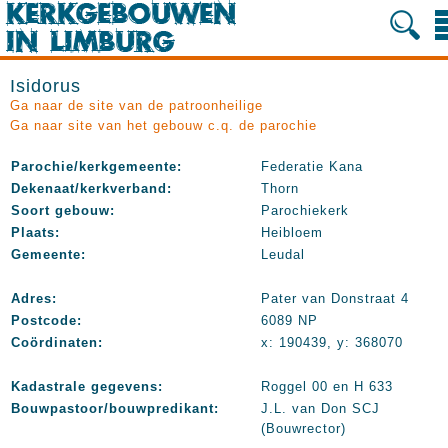
Isidorus
Ga naar de site van de patroonheilige
Ga naar site van het gebouw c.q. de parochie
Parochie/kerkgemeente:
Federatie Kana
Dekenaat/kerkverband:
Thorn
Soort gebouw:
Parochiekerk
Plaats:
Heibloem
Gemeente:
Leudal
Adres:
Pater van Donstraat 4
Postcode:
6089 NP
Coördinaten:
x: 190439, y: 368070
Kadastrale gegevens:
Roggel 00 en H 633
Bouwpastoor/bouwpredikant:
J.L. van Don SCJ
(Bouwrector)