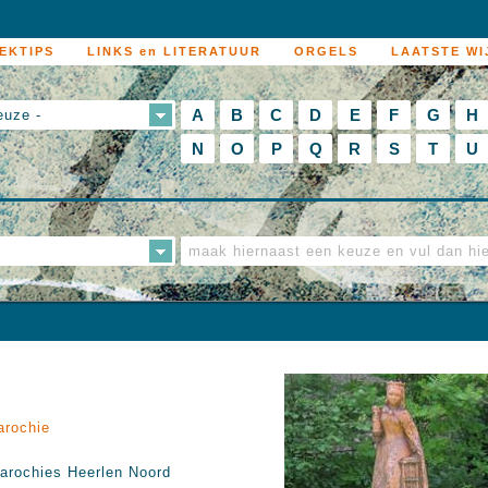
EKTIPS
LINKS en LITERATUUR
ORGELS
LAATSTE WI
A
B
C
D
E
F
G
H
euze -
N
O
P
Q
R
S
T
U
arochie
arochies Heerlen Noord