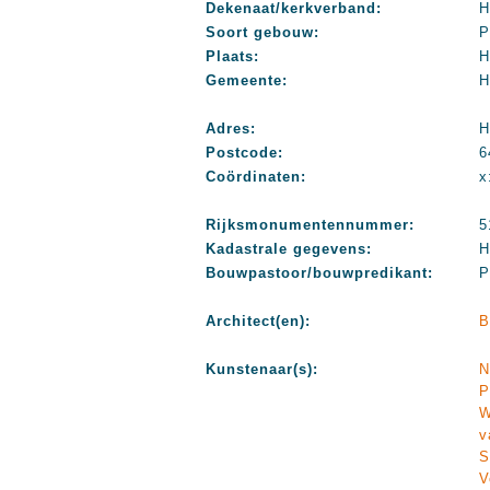
Dekenaat/kerkverband:
H
Soort gebouw:
P
Plaats:
H
Gemeente:
H
Adres:
H
Postcode:
6
Coördinaten:
x
Rijksmonumentennummer:
5
Kadastrale gegevens:
H
Bouwpastoor/bouwpredikant:
P
Architect(en):
B
Kunstenaar(s):
N
P
W
v
S
V