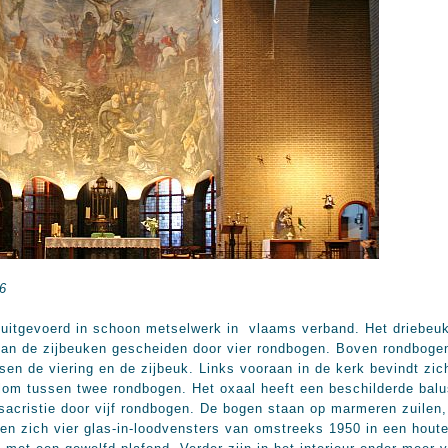
06
uitgevoerd in schoon metselwerk in vlaams verband. Het driebeuk
van de zijbeuken gescheiden door vier rondbogen. Boven rondbogen
en de viering en de zijbeuk. Links vooraan in de kerk bevindt zic
lom tussen twee rondbogen. Het oxaal heeft een beschilderde balu
cristie door vijf rondbogen. De bogen staan op marmeren zuilen,
den zich vier glas-in-loodvensters van omstreeks 1950 in een hout