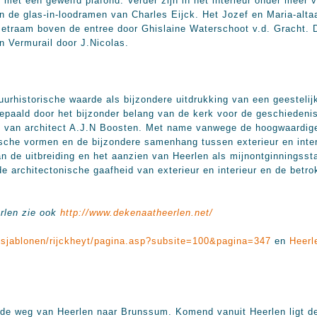
met een gewelfd plafond. Verder zijn in het interieur onder meer 
en de glas-in-loodramen van Charles Eijck. Het Jozef en Maria-alta
zetraam boven de entree door Ghislaine Waterschoot v.d. Gracht. 
n Vermurail door J.Nicolas.
uurhistorische waarde als bijzondere uitdrukking van een geestelij
bepaald door het bijzonder belang van de kerk voor de geschiedeni
e van architect A.J.N Boosten. Met name vanwege de hoogwaardige
sche vormen en de bijzondere samenhang tussen exterieur en inter
n de uitbreiding en het aanzien van Heerlen als mijnontginningsst
architectonische gaafheid van exterieur en interieur en de betr
erlen zie ook
http://www.dekenaatheerlen.net/
l/sjablonen/rijckheyt/pagina.asp?subsite=100&pagina=347
en
Heerl
nde weg van Heerlen naar Brunssum. Komend vanuit Heerlen ligt de