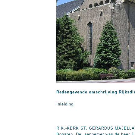
Redengevende omschrijving Rijksdi
Inleiding
R.K.-KERK ST. GERARDUS MAJELLA te 
Boosten. De aannemer was de heer J. 