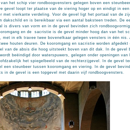
e van het schip vier rondboogvensters gelegen boven een steunbeer
e gevel loopt ter plaatse van de viering hoger op en eindigt in ee
r met vierkante verdeling. Voor de gevel ligt het portaal van de zi
n dakschild en is bereikbaar via een aantal baksteen treden. De e
aal is divers van vorm en in de gevel bevinden zich rondboogvormi
kooromgang en de sacristie is de gevel minder hoog dan van het s
, met in elk travee twee bovenelkaar gelegen vensters in één nis.
twee houten deuren. De kooromgang en sacristie worden afgedekt d
el van de absis die hoog uitsteekt boven van dit dak. In de gevel
 wordt beëindigd door waterspuwers, gelegen onder openingen van 
zakelijk het spiegelbeeld van de rechterzijgevel. In de gevel ter
wel een steunbeer tussen kooromgang en viering. In de gevel bevin
ts in de gevel is een topgevel met daarin vijf rondboogvensters.