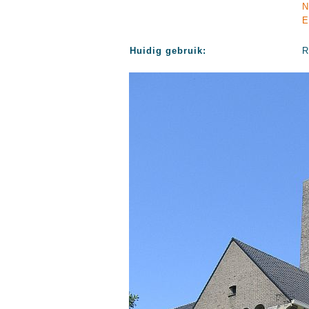
N
E
Huidig gebruik:
R