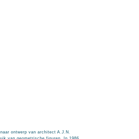
ar ontwerp van architect A.J.N.
ik van geometrische figuren. In 1986