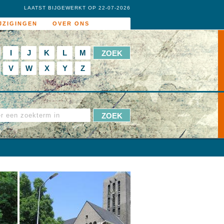
LAATST BIJGEWERKT OP 22-07-2026
JZIGINGEN
OVER ONS
I
J
K
L
M
V
W
X
Y
Z