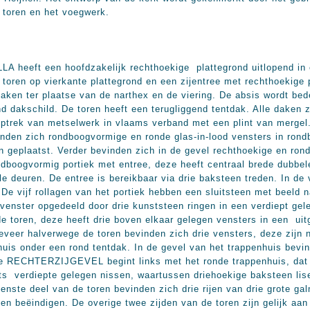
e toren en het voegwerk.
eft een hoofdzakelijk rechthoekige plattegrond uitlopend in ee
toren op vierkante plattegrond en een zijentree met rechthoekige 
daken ter plaatse van de narthex en de viering. De absis wordt bed
d dakschild. De toren heeft een terugliggend tentdak. Alle daken 
ptrek van metselwerk in vlaams verband met een plint van mergel
vinden zich rondboogvormige en ronde glas-in-lood vensters in rond
n geplaatst. Verder bevinden zich in de gevel rechthoekige en ro
oogvormig portiek met entree, deze heeft centraal brede dubbel
le deuren. De entree is bereikbaar via drie baksteen treden. In de
. De vijf rollagen van het portiek hebben een sluitsteen met beeld
venster opgedeeld door drie kunststeen ringen in een verdiept gel
e toren, deze heeft drie boven elkaar gelegen vensters in een uit
eveer halverwege de toren bevinden zich drie vensters, deze zijn 
huis onder een rond tentdak. In de gevel van het trappenhuis bevin
De RECHTERZIJGEVEL begint links met het ronde trappenhuis, dat 
ets verdiepte gelegen nissen, waartussen driehoekige baksteen lis
enste deel van de toren bevinden zich drie rijen van drie grote ga
en beëindigen. De overige twee zijden van de toren zijn gelijk aan