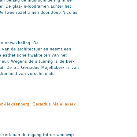
van belang de muurschildering in de
ar. De glas-in-loodramen achter het
De twee rozetramen door Joep Nicolas
ke ontwikkeling. De
s van de architectuur en neemt een
 esthetische kwaliteiten van het
ieur. Wegens de situering is de kerk
ad. De St. Gerardus Majellakerk is van
okkenheid van verschillende
en-Heksenberg, Gerardus Majellakerk |
 kerk aan de ingang tot de woonwijk