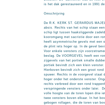
is het dak gerestaureerd en in 1991 d
Omschrijving
De R.K. KERK ST. GERARDUS MAJELLA he
absis. Rechts van het schip staan een 
schip ligt tussen haaksliggende zadel
kooromgang met sacristie door een ron
heeft asymmetrische gevels met een o
de plint iets hoger op. In de gevel be
Voor enkele vensters zijn voorzetrame
beslag. De VOORGEVEL heeft een rondb
zijgevels van het portiek smalle dubbe
portiek bevindt zich een klein venster
Hierboven bevindt zich een groot rond 
spuwer. Rechts in de voorgevel staat d
hoger onder het onderste venster. Ong
rechts verbreed door een rond trappen
verspringende vensters onder latei. 
volle hoogte van de toren lopen drie i
twee vensters boven elkaar. In het bov
gebogen rollagen, die de toren van bov