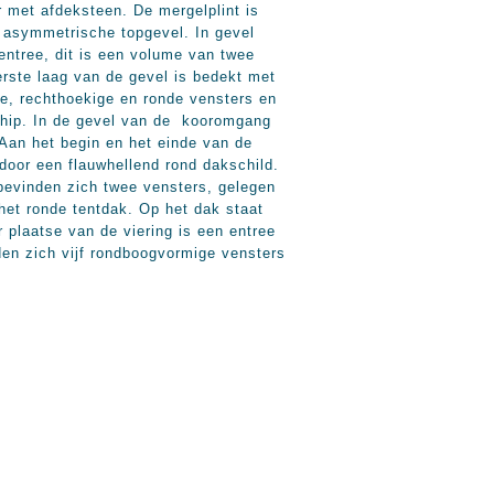
 met afdeksteen. De mergelplint is
n asymmetrische topgevel. In gevel
jentree, dit is een volume van twee
erste laag van de gevel is bedekt met
ge, rechthoekige en ronde vensters en
chip. In de gevel van de kooromgang
 Aan het begin en het einde van de
oor een flauwhellend rond dakschild.
 bevinden zich twee vensters, gelegen
het ronde tentdak. Op het dak staat
 plaatse van de viering is een entree
den zich vijf rondboogvormige vensters