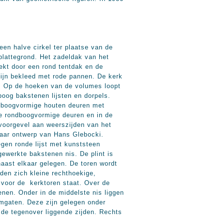
n halve cirkel ter plaatse van de
plattegrond. Het zadeldak van het
ekt door een rond tentdak en de
zijn bekleed met rode pannen. De kerk
. Op de hoeken van de volumes loopt
boog bakstenen lijsten en dorpels.
ndboogvormige houten deuren met
e rondboogvormige deuren en in de
 voorgevel aan weerszijden van het
 naar ontwerp van Hans Glebocki.
egen ronde lijst met kunststeen
gewerkte bakstenen nis. De plint is
naast elkaar gelegen. De toren wordt
den zich kleine rechthoekige,
voor de kerktoren staat. Over de
enen. Onder in de middelste nis liggen
lmgaten. Deze zijn gelegen onder
 de tegenover liggende zijden. Rechts