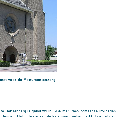
enst voor de Monumentenzorg
Heksenberg is gebouwd in 1936 met Neo-Romaanse invloeden na
Heijnen. Het ontwerp van de kerk wordt gekenmerkt door het gebru