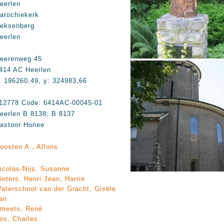
eerlen
arochiekerk
eksenberg
eerlen
eerenweg 45
414 AC Heerlen
: 196260,49, y: 324983,66
12778 Code: 6414AC-00045-01
eerlen B 8138; B 8137
astoor Honee
oosten A., Alfons
icolas-Nijs, Susanne
ieters, Henri Jean, Harrie
aterschoot van der Gracht, Gisèle
an
meets, René
os, Charles