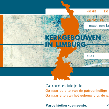
HOME
ZO
DONATIES
- maak een k
alles
Gerardus Majella
Ga naar de site van de patroonheilige
Ga naar site van het gebouw c.q. de p
Parochie/kerkgemeente:
P