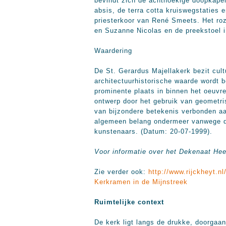
bevindt zich de achthoekige doopkapel 
absis, de terra cotta kruiswegstaties 
priesterkoor van René Smeets. Het ro
en Suzanne Nicolas en de preekstoel i
Waardering
De St. Gerardus Majellakerk bezit cult
architectuurhistorische waarde wordt 
prominente plaats in binnen het oeuvr
ontwerp door het gebruik van geometri
van bijzondere betekenis verbonden aa
algemeen belang ondermeer vanwege de 
kunstenaars. (Datum: 20-07-1999).
Voor informatie over het Dekenaat He
Zie verder ook:
http://www.rijckheyt.n
Kerkramen in de Mijnstreek
Ruimtelijke context
De kerk ligt langs de drukke, doorgaa