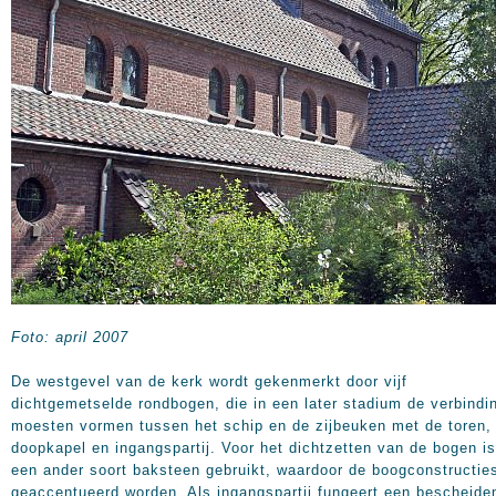
Foto: april 2007
De westgevel van de kerk wordt gekenmerkt door vijf
dichtgemetselde rondbogen, die in een later stadium de verbindi
moesten vormen tussen het schip en de zijbeuken met de toren,
doopkapel en ingangspartij. Voor het dichtzetten van de bogen is
een ander soort baksteen gebruikt, waardoor de boogconstructie
geaccentueerd worden. Als ingangspartij fungeert een bescheide