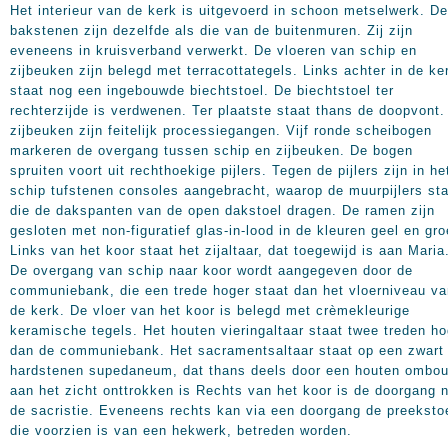
Het interieur van de kerk is uitgevoerd in schoon metselwerk. De
bakstenen zijn dezelfde als die van de buitenmuren. Zij zijn
eveneens in kruisverband verwerkt. De vloeren van schip en
zijbeuken zijn belegd met terracottategels. Links achter in de ke
staat nog een ingebouwde biechtstoel. De biechtstoel ter
rechterzijde is verdwenen. Ter plaatste staat thans de doopvont.
zijbeuken zijn feitelijk processiegangen. Vijf ronde scheibogen
markeren de overgang tussen schip en zijbeuken. De bogen
spruiten voort uit rechthoekige pijlers. Tegen de pijlers zijn in he
schip tufstenen consoles aangebracht, waarop de muurpijlers st
die de dakspanten van de open dakstoel dragen. De ramen zijn
gesloten met non-figuratief glas-in-lood in de kleuren geel en gro
Links van het koor staat het zijaltaar, dat toegewijd is aan Maria
De overgang van schip naar koor wordt aangegeven door de
communiebank, die een trede hoger staat dan het vloerniveau va
de kerk. De vloer van het koor is belegd met crèmekleurige
keramische tegels. Het houten vieringaltaar staat twee treden ho
dan de communiebank. Het sacramentsaltaar staat op een zwart
hardstenen supedaneum, dat thans deels door een houten ombo
aan het zicht onttrokken is Rechts van het koor is de doorgang 
de sacristie. Eveneens rechts kan via een doorgang de preeksto
die voorzien is van een hekwerk, betreden worden.