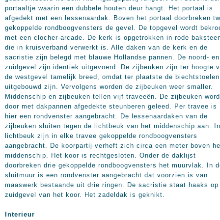
portaaltje waarin een dubbele houten deur hangt. Het portaal is
afgedekt met een lessenaardak. Boven het portaal doorbreken t
gekoppelde rondboogvensters de gevel. De topgevel wordt bekro
met een clocher-arcade. De kerk is opgetrokken in rode bakstee
die in kruisverband verwerkt is. Alle daken van de kerk en de
sacristie zijn belegd met blauwe Hollandse pannen. De noord- en
zuidgevel zijn identiek uitgevoerd. De zijbeuken zijn ter hoogte 
de westgevel tamelijk breed, omdat ter plaatste de biechtstoelen
uitgebouwd zijn. Vervolgens worden de zijbeuken weer smaller.
Middenschip en zijbeuken tellen vijf traveeën. De zijbeuken wor
door met dakpannen afgedekte steunberen geleed. Per travee is
hier een rondvenster aangebracht. De lessenaardaken van de
zijbeuken sluiten tegen de lichtbeuk van het middenschip aan. I
lichtbeuk zijn in elke travee gekoppelde rondboogvensters
aangebracht. De koorpartij verheft zich circa een meter boven he
middenschip. Het koor is rechtgesloten. Onder de daklijst
doorbreken drie gekoppelde rondboogvensters het muurvlak. In d
sluitmuur is een rondvenster aangebracht dat voorzien is van
maaswerk bestaande uit drie ringen. De sacristie staat haaks op
zuidgevel van het koor. Het zadeldak is geknikt.
Interieur