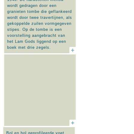
wordt gedragen door een
granieten tombe die geflankeerd
wordt door twee travertijnen, als
gekoppelde zuilen vormgegeven
stipes. Op de tombe is een
voorstelling aangebracht van
het Lam Gods liggend op een
boek met drie zegels.
Zijaltaar, travertijn, hardsteen,
ca. 1948. Inschrift: O MARIA,
TOON DAT GIJ ONZE MOEDER
ZIJT en O, MARIA ZEGEN
ONS.
Bol en hol geprofileerde voet