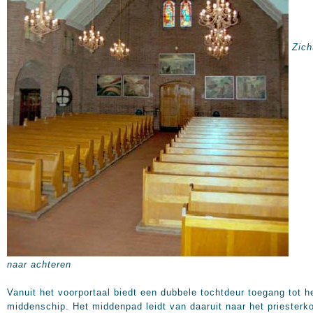
Zich
naar achteren
Vanuit het voorportaal biedt een dubbele tochtdeur toegang tot h
middenschip. Het middenpad leidt van daaruit naar het priesterko