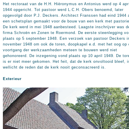
Het rectoraat van de H.H. Hiëronymus en Antonius werd op 4 apr
1944 opgericht. Tot pastoor werd L.C.H. Obers benoemd, later
opgevolgd door P.J. Deckers. Architect Franssen had eind 1944 
een schetsplan gemaakt voor de bouw van een kerk met pastorie
De kerk werd in mei 1948 aanbesteed. Laagste inschrijver was d
firma Schroën en Zonen te Roermond. De eerste steenlegging v
plaats op 5 september 1948. Een verzoek van pastoor Deckers i
november 1948 om ook de toren, doopkapel e.d. met het oog op 
voortgang der werkzaamheden meteen te bouwen werd niet
gehonoreerd. De inzegening vond plaats op 10 april
1949. De tor
is er niet meer gekomen.
Het feit, dat de kerk onvoltooid bleef, i
wellicht de reden dat de kerk nooit geconsacreerd is.
Exterieur