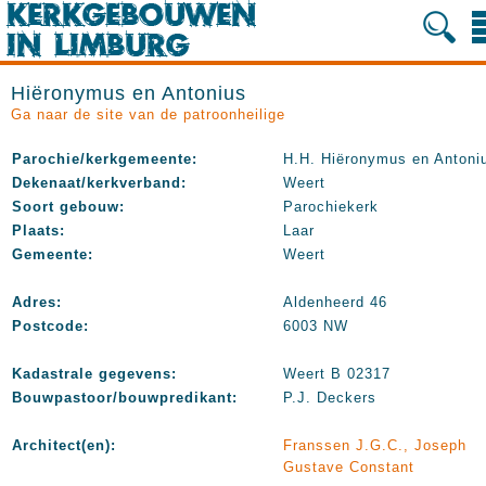
Hiëronymus en Antonius
Ga naar de site van de patroonheilige
Parochie/kerkgemeente:
H.H. Hiëronymus en Antoni
Dekenaat/kerkverband:
Weert
Soort gebouw:
Parochiekerk
Plaats:
Laar
Gemeente:
Weert
Adres:
Aldenheerd 46
Postcode:
6003 NW
Kadastrale gegevens:
Weert B 02317
Bouwpastoor/bouwpredikant:
P.J. Deckers
Architect(en):
Franssen J.G.C., Joseph
Gustave Constant