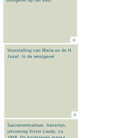
oostgevel op het koor.
Voorstelling van Maria en de H.
Jozef. In de westgevel
Sacramentsaltaar, travertijn,
uitvoering Victor Laudy, ca.
1948. De hardstenen mensa