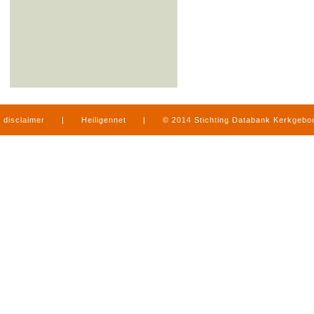
disclaimer
|
Heiligennet
|
© 2014 Stichting Databank Kerkgeb
in Limburg
|
produced by
www.mediamens.nl