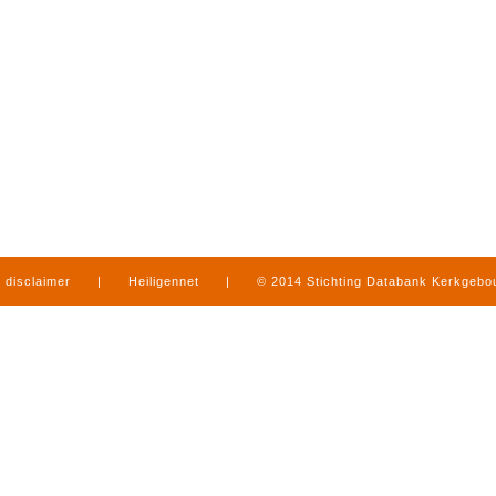
disclaimer
|
Heiligennet
|
© 2014 Stichting Databank Kerkgeb
in Limburg
|
produced by
www.mediamens.nl