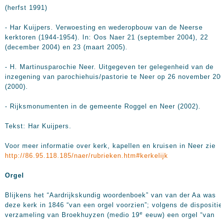
(herfst 1991)
- Har Kuijpers. Verwoesting en wederopbouw van de Neerse
kerktoren (1944-1954). In: Oos Naer 21 (september 2004), 22
(december 2004) en 23 (maart 2005).
- H. Martinusparochie Neer. Uitgegeven ter gelegenheid van de
inzegening van parochiehuis/pastorie te Neer op 26 november 2
(2000).
- Rijksmonumenten in de gemeente Roggel en Neer (2002).
Tekst: Har Kuijpers.
Voor meer informatie over kerk, kapellen en kruisen in Neer zie
http://86.95.118.185/naer/rubrieken.htm#kerkelijk
Orgel
Blijkens het “Aardrijkskundig woordenboek” van van der Aa was
deze kerk in 1846 “van een orgel voorzien”; volgens de dispositi
e
verzameling van Broekhuyzen (medio 19
eeuw) een orgel “van