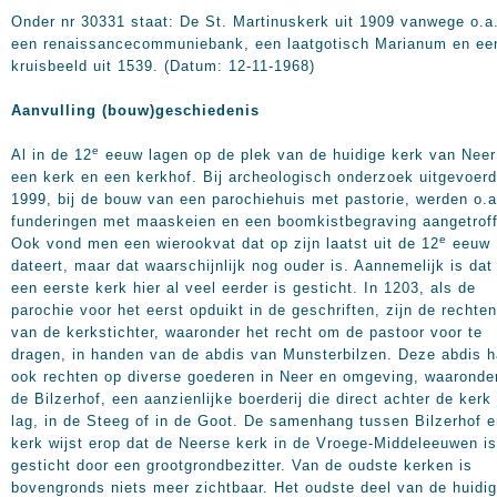
Onder nr 30331 staat: De St. Martinuskerk uit 1909 vanwege o.a
een renaissancecommuniebank, een laatgotisch Marianum en ee
kruisbeeld uit 1539. (Datum: 12-11-1968)
Aanvulling (bouw)geschiedenis
e
Al in de 12
eeuw lagen op de plek van de huidige kerk van Neer
een kerk en een kerkhof. Bij archeologisch onderzoek uitgevoerd
1999, bij de bouw van een parochiehuis met pastorie, werden o.a
funderingen met maaskeien en een boomkistbegraving aangetrof
e
Ook vond men een wierookvat dat op zijn laatst uit de 12
eeuw
dateert, maar dat waarschijnlijk nog ouder is. Aannemelijk is dat
een eerste kerk hier al veel eerder is gesticht. In 1203, als de
parochie voor het eerst opduikt in de geschriften, zijn de rechten
van de kerkstichter, waaronder het recht om de pastoor voor te
dragen, in handen van de abdis van Munsterbilzen. Deze abdis 
ook rechten op diverse goederen in Neer en omgeving, waaronde
de Bilzerhof, een aanzienlijke boerderij die direct achter de kerk
lag, in de Steeg of in de Goot. De samenhang tussen Bilzerhof 
kerk wijst erop dat de Neerse kerk in de Vroege-Middeleeuwen is
gesticht door een grootgrondbezitter. Van de oudste kerken is
bovengronds niets meer zichtbaar. Het oudste deel van de huidi