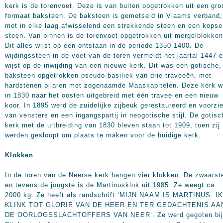
kerk is de torenvoet. Deze is van buiten opgetrokken uit een gro
formaat baksteen. De baksteen is gemetseld in Vlaams verband,
met in elke laag afwisselend een strekkende steen en een kopse
steen. Van binnen is de torenvoet opgetrokken uit mergelblokken
Dit alles wijst op een ontstaan in de periode 1350-1400. De
wijdingssteen in de voet van de toren vermeldt het jaartal 1447 
wijst op de inwijding van een nieuwe kerk. Dit was een gotische, 
baksteen opgetrokken pseudo-basiliek van drie traveeën, met
hardstenen pilaren met zogenaamde Maaskapitelen. Deze kerk w
in 1830 naar het oosten uitgebreid met één travee en een nieuw
koor. In 1895 werd de zuidelijke zijbeuk gerestaureerd en voorzi
van vensters en een ingangspartij in neogotische stijl. De gotisc
kerk met de uitbreiding van 1830 bleven staan tot 1909, toen zij
werden gesloopt om plaats te maken voor de huidige kerk.
Klokken
In de toren van de Neerse kerk hangen vier klokken. De zwaarst
en tevens de jongste is de Martinusklok uit 1985. Ze weegt ca.
2000 kg
. Ze heeft als randschrift ‘MIJN NAAM IS MARTINUS. IK
KLINK TOT GLORIE VAN DE HEER EN TER GEDACHTENIS AA
DE OORLOGSSLACHTOFFERS VAN NEER’. Ze werd gegoten bij