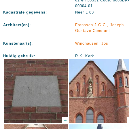
02 en 30331 Code: 6086BK
00004-01
Kadastrale gegevens:
Neer L 83
Architect(en):
Franssen J.G.C., Joseph
Gustave Constant
Kunstenaar(s):
Windhausen, Jos
Huidig gebruik:
R.K. Kerk