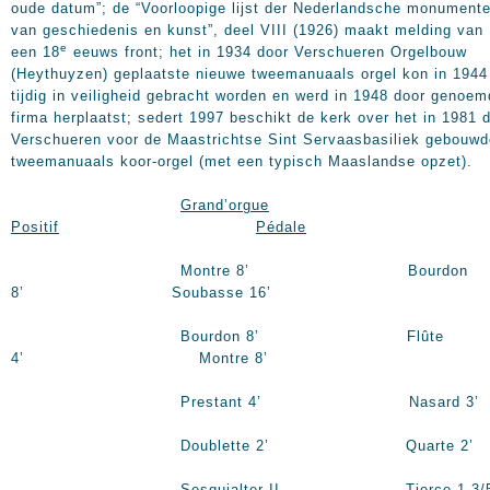
oude datum”; de “Voorloopige lijst der Nederlandsche monument
van geschiedenis en kunst”, deel VIII (1926) maakt melding van
e
een 18
eeuws front; het in 1934 door Verschueren Orgelbouw
(Heythuyzen) geplaatste nieuwe tweemanuaals orgel kon in 1944
tijdig in veiligheid gebracht worden en werd in 1948 door genoe
firma herplaatst; sedert 1997 beschikt de kerk over het in 1981 
Verschueren voor de Maastrichtse Sint Servaasbasiliek gebouwd
tweemanuaals koor-orgel (met een typisch Maaslandse opzet).
Grand’orgue
Positif
Pédale
Montre
8’
Bourdon
8’
Soubasse
16’
Bourdon
8’
Flûte
4’
Montre
8’
Prestant
4’
Nasard
3’
Doublette
2’
Quarte
2’
Sesquialter II Tierce 1 3/5