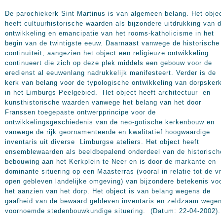
De parochiekerk Sint Martinus is van algemeen belang. Het obje
heeft cultuurhistorische waarden als bijzondere uitdrukking van 
ontwikkeling en emancipatie van het rooms-katholicisme in het
begin van de twintigste eeuw. Daarnaast vanwege de historische
continuïteit, aangezien het object een religieuze ontwikkeling
continueert die zich op deze plek middels een gebouw voor de
eredienst al eeuwenlang nadrukkelijk manifesteert. Verder is de
kerk van belang voor de typologische ontwikkeling van dorpsker
in het Limburgs Peelgebied. Het object heeft architectuur- en
kunsthistorische waarden vanwege het belang van het door
Franssen toegepaste ontwerpprincipe voor de
ontwikkelingsgeschiedenis van de neo-gotische kerkenbouw en
vanwege de rijk geornamenteerde en kwalitatief hoogwaardige
inventaris uit diverse Limburgse ateliers. Het object heeft
ensemblewaarden als beeldbepalend onderdeel van de historisch
bebouwing aan het Kerkplein te Neer en is door de markante en
dominante situering op een Maasterras (vooral in relatie tot de vr
open gebleven landelijke omgeving) van bijzondere betekenis vo
het aanzien van het dorp. Het object is van belang wegens de
gaafheid van de bewaard gebleven inventaris en zeldzaam wege
voornoemde stedenbouwkundige situering. (Datum: 22-04-2002).