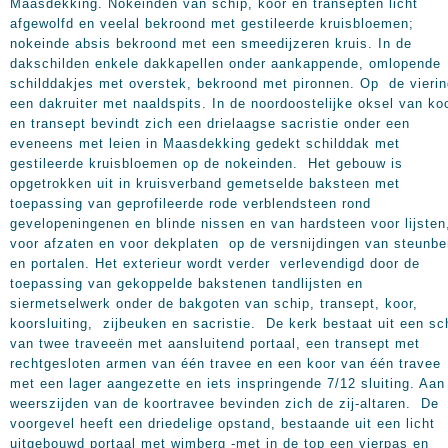
Maasdekking. Nokeinden van schip, koor en transepten licht
afgewolfd en veelal bekroond met gestileerde kruisbloemen;
nokeinde absis bekroond met een smeedijzeren kruis. In de
dakschilden enkele dakkapellen onder aankappende, omlopende
schilddakjes met overstek, bekroond met pironnen. Op de vierin
een dakruiter met naaldspits. In de noordoostelijke oksel van ko
en transept bevindt zich een drielaagse sacristie onder een
eveneens met leien in Maasdekking gedekt schilddak met
gestileerde kruisbloemen op de nokeinden. Het gebouw is
opgetrokken uit in kruisverband gemetselde baksteen met
toepassing van geprofileerde rode verblendsteen rond
gevelopeningenen en blinde nissen en van hardsteen voor lijsten
voor afzaten en voor dekplaten op de versnijdingen van steunbe
en portalen. Het exterieur wordt verder verlevendigd door de
toepassing van gekoppelde bakstenen tandlijsten en
siermetselwerk onder de bakgoten van schip, transept, koor,
koorsluiting, zijbeuken en sacristie. De kerk bestaat uit een sc
van twee traveeën met aansluitend portaal, een transept met
rechtgesloten armen van één travee en een koor van één travee
met een lager aangezette en iets inspringende 7/12 sluiting. Aan
weerszijden van de koortravee bevinden zich de zij-altaren. De
voorgevel heeft een driedelige opstand, bestaande uit een licht
uitgebouwd portaal met wimberg -met in de top een vierpas en