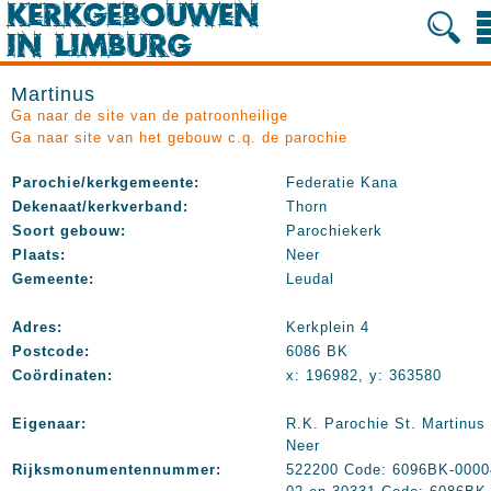
Martinus
Ga naar de site van de patroonheilige
Ga naar site van het gebouw c.q. de parochie
Parochie/kerkgemeente:
Federatie Kana
Dekenaat/kerkverband:
Thorn
Soort gebouw:
Parochiekerk
Plaats:
Neer
Gemeente:
Leudal
Adres:
Kerkplein 4
Postcode:
6086 BK
Coördinaten:
x: 196982, y: 363580
Eigenaar:
R.K. Parochie St. Martinus
Neer
Rijksmonumentennummer:
522200 Code: 6096BK-0000