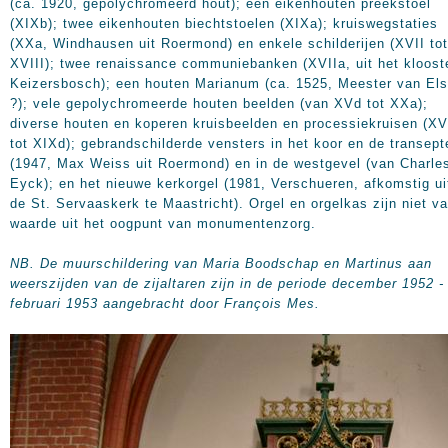
(ca. 1920, gepolychromeerd hout); een eikenhouten preekstoel
(XIXb); twee eikenhouten biechtstoelen (XIXa); kruiswegstaties
(XXa, Windhausen uit Roermond) en enkele schilderijen (XVII tot
XVIII); twee renaissance communiebanken (XVIIa, uit het kloost
Keizersbosch); een houten Marianum (ca. 1525, Meester van Els
?); vele gepolychromeerde houten beelden (van XVd tot XXa);
diverse houten en koperen kruisbeelden en processiekruisen (XV
tot XIXd); gebrandschilderde vensters in het koor en de transept
(1947, Max Weiss uit Roermond) en in de westgevel (van Charle
Eyck); en het nieuwe kerkorgel (1981, Verschueren, afkomstig ui
de St. Servaaskerk te Maastricht). Orgel en orgelkas zijn niet v
waarde uit het oogpunt van monumentenzorg.
NB. De muurschildering van Maria Boodschap en Martinus aan
weerszijden van de zijaltaren zijn in de periode december 1952 -
februari 1953 aangebracht door François Mes.