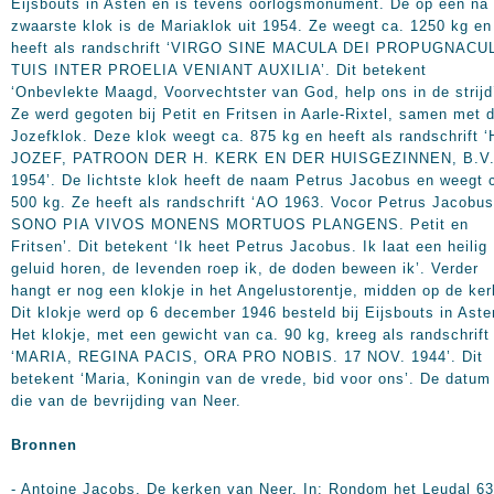
Eijsbouts in Asten en is tevens oorlogsmonument. De op één na
zwaarste klok is de Mariaklok uit 1954. Ze weegt ca.
1250 kg
en
heeft als randschrift ‘VIRGO SINE MACULA DEI PROPUGNACU
TUIS INTER PROELIA VENIANT AUXILIA’. Dit betekent
‘Onbevlekte Maagd, Voorvechtster van God, help ons in de strijd
Ze werd gegoten bij Petit en Fritsen in Aarle-Rixtel, samen met 
Jozefklok. Deze klok weegt ca.
875 kg
en heeft als randschrift ‘
JOZEF, PATROON DER H. KERK EN DER HUISGEZINNEN, B.V
1954’
. De lichtste klok heeft de naam Petrus Jacobus en weegt 
500 kg
. Ze heeft als randschrift ‘AO 1963. Vocor Petrus Jacobus
SONO PIA VIVOS MONENS MORTUOS PLANGENS. Petit en
Fritsen’. Dit betekent ‘Ik heet Petrus Jacobus. Ik laat een heilig
geluid horen, de levenden roep ik, de doden beween ik’. Verder
hangt er nog een klokje in het Angelustorentje, midden op de ker
Dit klokje werd op 6 december 1946 besteld bij Eijsbouts in Aste
Het klokje, met een gewicht van ca.
90 kg
, kreeg als randschrift
‘MARIA, REGINA PACIS, ORA PRO NOBIS. 17 NOV.
1944’
. Dit
betekent ‘Maria, Koningin van de vrede, bid voor ons’. De datum
die van de bevrijding van Neer.
Bronnen
- Antoine Jacobs. De kerken van Neer. In: Rondom het Leudal 63