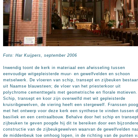
Foto: Har Kuijpers, september 2006
Inwendig toont de kerk in materiaal een afwisseling tussen
eenvoudige witgepleisterde muur- en gewelfvelden en schoon
metselwerk. De vloeren van schip, transept en zijbeuken bestaa
uit Naamse blauwsteen; de vloer van het priesterkoor uit
polychrome cementtegels met geometrische en florale motieven.
Schip, transept en koor zijn overwelfd met wit gepleisterde
kruisribgewelven, de viering heeft een stergewelf. Franssen poo
met het ontwerp voor deze kerk een synthese te vinden tussen 
basiliek en een centraalbouw. Behalve door het schip en transep
zijbeuken te geven poogde hij dit te bereiken door een bijzonder
constructie van de zijbeukgewelven waarvan de gewelfvelden na
de middenbeuk toe omhoog lopen, in de richting van de punten v