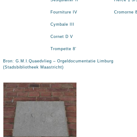
Fourniture IV Cromorne
8
Cymbale III
Cornet D V
Trompette
8’
Bron: G.M.I.Quaedvlieg – Orgeldocumentatie Limburg
(Stadsbibliotheek Maastricht)