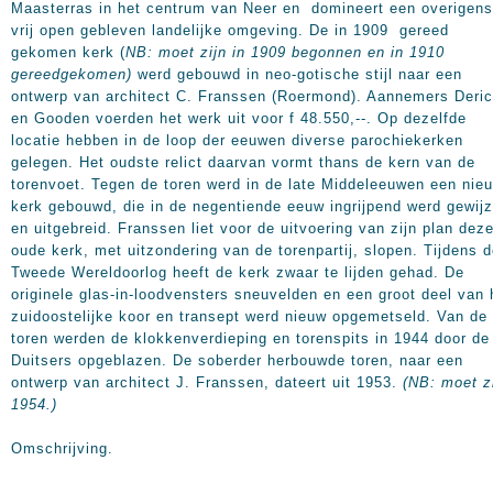
Maasterras in het centrum van Neer en domineert een overigens
vrij open gebleven landelijke omgeving. De in 1909 gereed
gekomen kerk (
NB: moet zijn in 1909 begonnen en in 1910
gereedgekomen)
werd gebouwd in neo-gotische stijl naar een
ontwerp van architect C. Franssen (Roermond). Aannemers Deri
en Gooden voerden het werk uit voor f 48.550,--. Op dezelfde
locatie hebben in de loop der eeuwen diverse parochiekerken
gelegen. Het oudste relict daarvan vormt thans de kern van de
torenvoet. Tegen de toren werd in de late Middeleeuwen een nie
kerk gebouwd, die in de negentiende eeuw ingrijpend werd gewijz
en uitgebreid. Franssen liet voor de uitvoering van zijn plan dez
oude kerk, met uitzondering van de torenpartij, slopen. Tijdens 
Tweede Wereldoorlog heeft de kerk zwaar te lijden gehad. De
originele glas-in-loodvensters sneuvelden en een groot deel van 
zuidoostelijke koor en transept werd nieuw opgemetseld. Van de
toren werden de klokkenverdieping en torenspits in 1944 door de
Duitsers opgeblazen. De soberder herbouwde toren, naar een
ontwerp van architect J. Franssen, dateert uit 1953.
(NB: moet z
1954.)
Omschrijving.