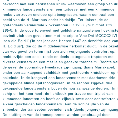
bekroond met een hardstenen kruis- waarboven een groep van dr
klimmende lancetvensters en een tuitgevel met een klimmende
reeks van zeven ondiepe spitsboognissen, waarin centraal een
beeld van de H. Martinus onder baldakijn. Ter linkerzijde de
grotendeels vernieuwde klokkentoren uit
1953.
(NB: moet zijn
1954).
In
de oude torenvoet met geblokte natuurstenen hoeklijst
bevindt zich een gevelsteen met inscriptie 'Ano Dni MCCCCXLVI
ipso die Egidii' ('in het jaar des Heeren 1447 op dezelfde dag va
H. Egidius'), die op de middeleeuwse herkomst duidt. In de okse
van voorgevel en toren rijst een zich verjongende contrefort op. 
rechterzijde een deels ronde en deels octogonale traptoren met
diverse vensters en een met leien gedekte torenhelm. Rechts va
de gevel de voormalige tweelaags zij-ingang, thans Mariakapel,
onder een aankappend schilddak met gestileerde kruisbloem op 
nokeinde. In de kopgevel een lancetvenster met daarboven drie
gekoppelde blinde spitsboognissen, in de rechter zijgevel drie
gekoppelde lancetvensters boven de nog aanwezige deuren. In 
schip en het koor heeft de lichtbeuk per travee een triplet van
klimmende lancetten en heeft de zijbeuk twee door contreforten 
elkaar gescheiden lancetvensters. Aan de schipzijde van de
zijbeuken der transepten bevinden zich (deels jongere) zij-ingan
De sluitingen van de transeptarmen worden geschraagd door