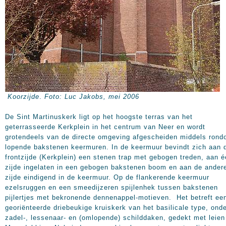
Koorzijde
.
Foto: Luc Jakobs, mei 2006
De Sint Martinuskerk ligt op het hoogste terras van het
geterrasseerde Kerkplein in het centrum van Neer en wordt
grotendeels van de directe omgeving afgescheiden middels ron
lopende bakstenen keermuren. In de keermuur bevindt zich aan 
frontzijde (Kerkplein) een stenen trap met gebogen treden, aan 
zijde ingelaten in een gebogen bakstenen boom en aan de ander
zijde eindigend in de keermuur. Op de flankerende keermuur
ezelsruggen en een smeedijzeren spijlenhek tussen bakstenen
pijlertjes met bekronende dennenappel-motieven. Het betreft ee
georiënteerde driebeukige kruiskerk van het basilicale type, ond
zadel-, lessenaar- en (omlopende) schilddaken, gedekt met leien