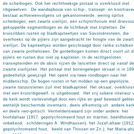
de scheibogen. Ook het rechthoekige portaal is overkluisd met
ribgewelven. De wandopbouw van schip-, transept- en koortrave
bestaat achtereenvolgens uit gekantonneerde, weinig spitse
scheibogen; een zwarte sierlijst; een schijntriforium met drievou
gekoppelde segmentbogen en de lichtbeuk met tripletten. De
kruisribben rusten op bladkapiteeltjes van Savonièresteen, die
overhoeks op de pijlers zijn aangebracht ter hoogte van de zwar
sierlijst. De kapiteeltjes worden geschraagd door ranke schalken
van zwarte profielsteen. De gordelbogen komen direct voort uit 
pijlers en rusten dus niet op kapitelen. In de rechtgesloten
transepteinden en de absis rijzen de lancetten direct op vanaf d
zwarte sierlijsten. Het portaal met bovengelegen oksaal is in 19
gedeeltelijk gewijzigd. Het opent via twee rondbogen naar het
middenschip. De bogen rusten in het midden op een gepolijste,
zwarte natuurstenen zuil met bladkapiteel. Het oksaal, overkluis
met een kruisribgewelf, is uitgebouwd. Het vrij sobere interieur 
de kerk wordt verlevendigd door een rijke en gaaf bewaard geble
wettelijk beschermde inventaris, deels afkomstig uit andere ker
en deels neo-gotisch. Vermeldenswaard zijn onder andere: het
hoofdaltaar (1917, gepolychromeerd hout en marmer, beeldhouwe
onbekend, schilderingen A. Windhausen); het Jozef-altaar (1912
gepolychromeerd hout, beeld van Thissen en Zn.); het Maria-alt