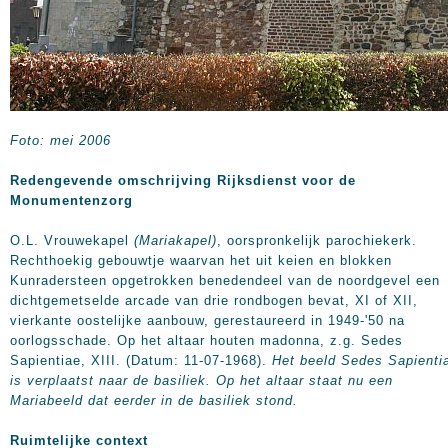
Foto: mei 2006
Redengevende omschrijving Rijksdienst voor de
Monumentenzorg
O.L. Vrouwekapel
(Mariakapel)
, oorspronkelijk parochiekerk.
Rechthoekig gebouwtje waarvan het uit keien en blokken
Kunradersteen opgetrokken benedendeel van de noordgevel een
dichtgemetselde arcade van drie rondbogen bevat, XI of XII,
vierkante oostelijke aanbouw, gerestaureerd in 1949-'50 na
oorlogsschade. Op het altaar houten madonna, z.g. Sedes
Sapientiae, XIII. (Datum: 11-07-1968).
Het beeld Sedes Sapienti
is verplaatst naar de basiliek. Op het altaar staat nu een
Mariabeeld dat eerder in de basiliek stond.
Ruimtelijke context