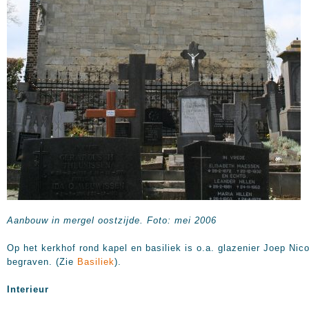
Aanbouw in mergel oostzijde.
Foto: mei 2006
Op het kerkhof rond kapel en basiliek is o.a. glazenier Joep Nic
begraven. (Zie
Basiliek
).
Interieur