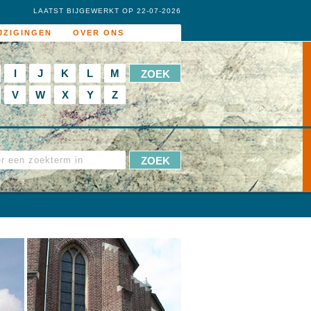
LAATST BIJGEWERKT OP 22-07-2026
JZIGINGEN
OVER ONS
I
J
K
L
M
V
W
X
Y
Z