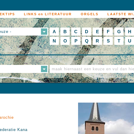
EKTIPS
LINKS en LITERATUUR
ORGELS
LAATSTE WI
A
B
C
D
E
F
G
H
euze -
N
O
P
Q
R
S
T
U
arochie
ederatie Kana