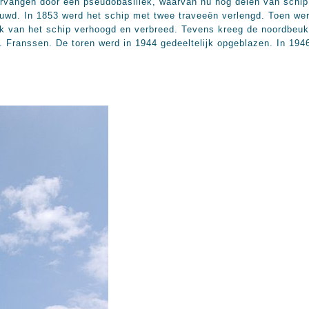
rvangen door een pseudobasiliek, waarvan nu nog delen van schip 
ouwd. In 1853 werd het schip met twee traveeën verlengd. Toen w
 van het schip verhoogd en verbreed. Tevens kreeg de noordbeuk 
. Franssen. De toren werd in 1944 gedeeltelijk opgeblazen. In 194