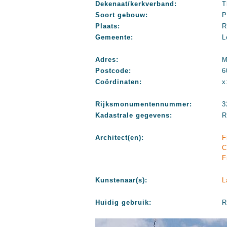
Dekenaat/kerkverband:
T
Soort gebouw:
P
Plaats:
R
Gemeente:
L
Adres:
M
Postcode:
6
Coördinaten:
x
Rijksmonumentennummer:
3
Kadastrale gegevens:
R
Architect(en):
F
C
F
Kunstenaar(s):
L
Huidig gebruik:
R