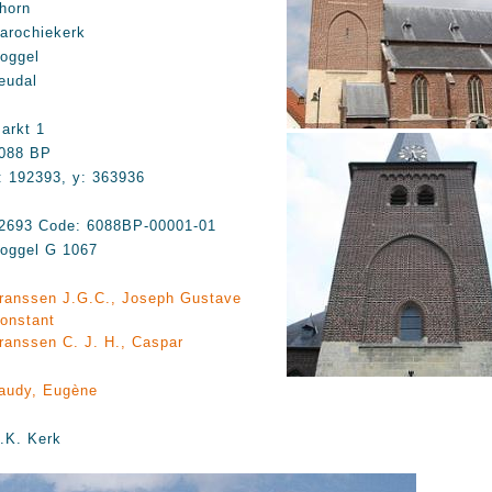
horn
arochiekerk
oggel
eudal
arkt 1
088 BP
: 192393, y: 363936
2693 Code: 6088BP-00001-01
oggel G 1067
ranssen J.G.C., Joseph Gustave
onstant
ranssen C. J. H., Caspar
audy, Eugène
.K. Kerk