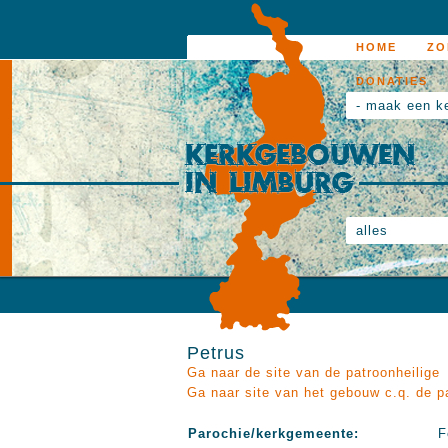
HOME
ZO
DONATIES
- maak een k
alles
Petrus
Ga naar de site van de patroonheilige
Ga naar site van het gebouw c.q. de p
Parochie/kerkgemeente:
F