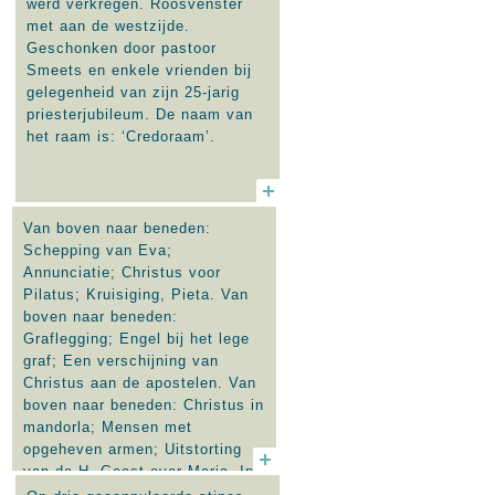
werd verkregen. Roosvenster
met aan de westzijde.
Geschonken door pastoor
Smeets en enkele vrienden bij
gelegenheid van zijn 25-jarig
priesterjubileum. De naam van
het raam is: ‘Credoraam’.
Van boven naar beneden:
Schepping van Eva;
Annunciatie; Christus voor
Pilatus; Kruisiging, Pieta. Van
boven naar beneden:
Graflegging; Engel bij het lege
graf; Een verschijning van
Christus aan de apostelen. Van
boven naar beneden: Christus in
mandorla; Mensen met
opgeheven armen; Uitstorting
van de H. Geest over Maria. In
de ramen aan de zuidzijde.