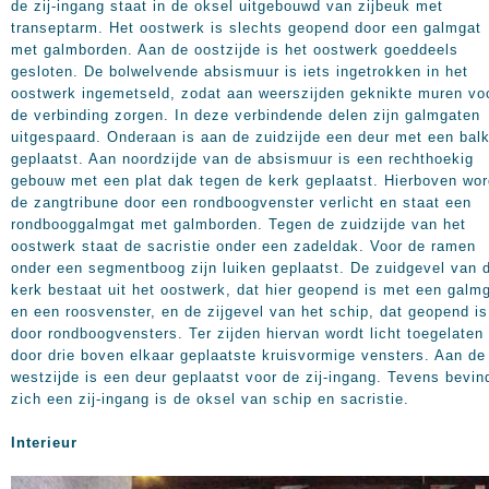
de zij-ingang staat in de oksel uitgebouwd van zijbeuk met
transeptarm. Het oostwerk is slechts geopend door een galmgat
met galmborden. Aan de oostzijde is het oostwerk goeddeels
gesloten. De bolwelvende absismuur is iets ingetrokken in het
oostwerk ingemetseld, zodat aan weerszijden geknikte muren vo
de verbinding zorgen. In deze verbindende delen zijn galmgaten
uitgespaard. Onderaan is aan de zuidzijde een deur met een bal
geplaatst. Aan noordzijde van de absismuur is een rechthoekig
gebouw met een plat dak tegen de kerk geplaatst. Hierboven wor
de zangtribune door een rondboogvenster verlicht en staat een
rondbooggalmgat met galmborden. Tegen de zuidzijde van het
oostwerk staat de sacristie onder een zadeldak. Voor de ramen
onder een segmentboog zijn luiken geplaatst. De zuidgevel van 
kerk bestaat uit het oostwerk, dat hier geopend is met een galm
en een roosvenster, en de zijgevel van het schip, dat geopend is
door rondboogvensters. Ter zijden hiervan wordt licht toegelaten
door drie boven elkaar geplaatste kruisvormige vensters. Aan de
westzijde is een deur geplaatst voor de zij-ingang. Tevens bevin
zich een zij-ingang is de oksel van schip en sacristie.
Interieur