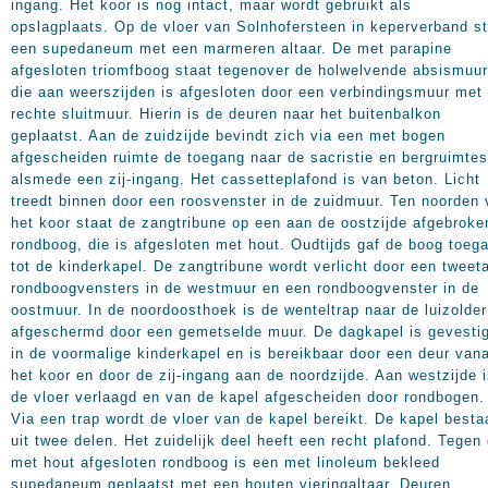
ingang. Het koor is nog intact, maar wordt gebruikt als
opslagplaats. Op de vloer van Solnhofersteen in keperverband s
een supedaneum met een marmeren altaar. De met parapine
afgesloten triomfboog staat tegenover de holwelvende absismuur
die aan weerszijden is afgesloten door een verbindingsmuur met
rechte sluitmuur. Hierin is de deuren naar het buitenbalkon
geplaatst. Aan de zuidzijde bevindt zich via een met bogen
afgescheiden ruimte de toegang naar de sacristie en bergruimtes
alsmede een zij-ingang. Het cassetteplafond is van beton. Licht
treedt binnen door een roosvenster in de zuidmuur. Ten noorden
het koor staat de zangtribune op een aan de oostzijde afgebroke
rondboog, die is afgesloten met hout. Oudtijds gaf de boog toeg
tot de kinderkapel. De zangtribune wordt verlicht door een tweeta
rondboogvensters in de westmuur en een rondboogvenster in de
oostmuur. In de noordoosthoek is de wenteltrap naar de luizolder
afgeschermd door een gemetselde muur. De dagkapel is gevesti
in de voormalige kinderkapel en is bereikbaar door een deur van
het koor en door de zij-ingang aan de noordzijde. Aan westzijde 
de vloer verlaagd en van de kapel afgescheiden door rondbogen.
Via een trap wordt de vloer van de kapel bereikt. De kapel besta
uit twee delen. Het zuidelijk deel heeft een recht plafond. Tegen
met hout afgesloten rondboog is een met linoleum bekleed
supedaneum geplaatst met een houten vieringaltaar. Deuren