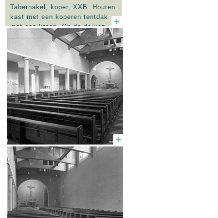
Tabernakel, koper, XXB. Houten
kast met een koperen tentdak
met een kroon. Op de deuren
zijn koperen platen bevestigd
met het Christusmonogram. Op
een houten sokkel in de
dagkapel.