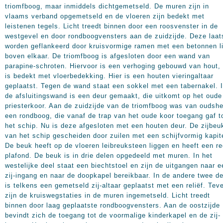
triomfboog, maar inmiddels dichtgemetseld. De muren zijn in
vlaams verband opgemetseld en de vloeren zijn bedekt met
leistenen tegels. Licht treedt binnen door een roosvenster in de
westgevel en door rondboogvensters aan de zuidzijde. Deze laat
worden geflankeerd door kruisvormige ramen met een betonnen li
boven elkaar. De triomfboog is afgesloten door een wand van
parapine-schroten. Hiervoor is een verhoging gebouwd van hout,
is bedekt met vloerbedekking. Hier is een houten vieringaltaar
geplaatst. Tegen de wand staat een sokkel met een tabernakel. 
de afsluitingswand is een deur gemaakt, die uitkomt op het oude
priesterkoor. Aan de zuidzijde van de triomfboog was van oudshe
een rondboog, die vanaf de trap van het oude koor toegang gaf t
het schip. Nu is deze afgesloten met een houten deur. De zijbeu
van het schip gescheiden door zuilen met een schijfvormig kapit
De beuk heeft op de vloeren leibreuksteen liggen en heeft een re
plafond. De beuk is in drie delen opgedeeld met muren. In het
westelijke deel staat een biechtstoel en zijn de uitgangen naar e
zij-ingang en naar de doopkapel bereikbaar. In de andere twee d
is telkens een gemetseld zij-altaar geplaatst met een reliëf. Tev
zijn de kruiswegstaties in de muren ingemetseld. Licht treedt
binnen door laag geplaatste rondboogvensters. Aan de oostzijde
bevindt zich de toegang tot de voormalige kinderkapel en de zij-