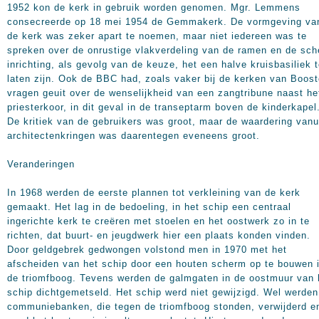
1952 kon de kerk in gebruik worden genomen. Mgr. Lemmens
consecreerde op 18 mei 1954 de Gemmakerk. De vormgeving va
de kerk was zeker apart te noemen, maar niet iedereen was te
spreken over de onrustige vlakverdeling van de ramen en de sc
inrichting, als gevolg van de keuze, het een halve kruisbasiliek 
laten zijn. Ook de BBC had, zoals vaker bij de kerken van Boost
vragen geuit over de wenselijkheid van een zangtribune naast he
priesterkoor, in dit geval in de transeptarm boven de kinderkapel
De kritiek van de gebruikers was groot, maar de waardering vanu
architectenkringen was daarentegen eveneens groot.
Veranderingen
In 1968 werden de eerste plannen tot verkleining van de kerk
gemaakt. Het lag in de bedoeling, in het schip een centraal
ingerichte kerk te creëren met stoelen en het oostwerk zo in te
richten, dat buurt- en jeugdwerk hier een plaats konden vinden.
Door geldgebrek gedwongen volstond men in 1970 met het
afscheiden van het schip door een houten scherm op te bouwen 
de triomfboog. Tevens werden de galmgaten in de oostmuur van 
schip dichtgemetseld. Het schip werd niet gewijzigd. Wel werden
communiebanken, die tegen de triomfboog stonden, verwijderd e