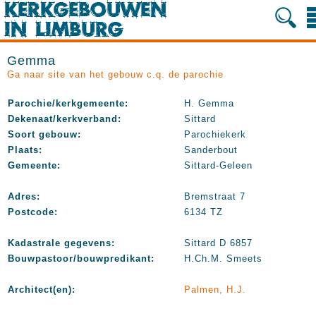
Gemma
Ga naar site van het gebouw c.q. de parochie
Parochie/kerkgemeente:
H. Gemma
Dekenaat/kerkverband:
Sittard
Soort gebouw:
Parochiekerk
Plaats:
Sanderbout
Gemeente:
Sittard-Geleen
Adres:
Bremstraat 7
Postcode:
6134 TZ
Kadastrale gegevens:
Sittard D 6857
Bouwpastoor/bouwpredikant:
H.Ch.M. Smeets
Architect(en):
Palmen, H.J.