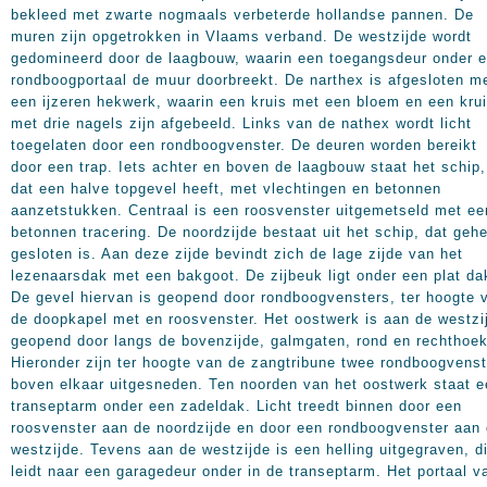
bekleed met zwarte nogmaals verbeterde hollandse pannen. De
muren zijn opgetrokken in Vlaams verband. De westzijde wordt
gedomineerd door de laagbouw, waarin een toegangsdeur onder 
rondboogportaal de muur doorbreekt. De narthex is afgesloten m
een ijzeren hekwerk, waarin een kruis met een bloem en een kru
met drie nagels zijn afgebeeld. Links van de nathex wordt licht
toegelaten door een rondboogvenster. De deuren worden bereikt
door een trap. Iets achter en boven de laagbouw staat het schip,
dat een halve topgevel heeft, met vlechtingen en betonnen
aanzetstukken. Centraal is een roosvenster uitgemetseld met ee
betonnen tracering. De noordzijde bestaat uit het schip, dat gehe
gesloten is. Aan deze zijde bevindt zich de lage zijde van het
lezenaarsdak met een bakgoot. De zijbeuk ligt onder een plat da
De gevel hiervan is geopend door rondboogvensters, ter hoogte 
de doopkapel met en roosvenster. Het oostwerk is aan de westzi
geopend door langs de bovenzijde, galmgaten, rond en rechthoek
Hieronder zijn ter hoogte van de zangtribune twee rondboogvens
boven elkaar uitgesneden. Ten noorden van het oostwerk staat e
transeptarm onder een zadeldak. Licht treedt binnen door een
roosvenster aan de noordzijde en door een rondboogvenster aan
westzijde. Tevens aan de westzijde is een helling uitgegraven, d
leidt naar een garagedeur onder in de transeptarm. Het portaal v