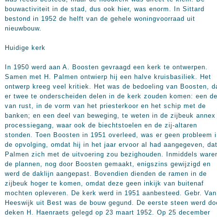
bouwactiviteit in de stad, dus ook hier, was enorm. In Sittard
bestond in 1952 de helft van de gehele woningvoorraad uit
nieuwbouw.
Huidige kerk
In 1950 werd aan A. Boosten gevraagd een kerk te ontwerpen.
Samen met H. Palmen ontwierp hij een halve kruisbasiliek. Het
ontwerp kreeg veel kritiek. Het was de bedoeling van Boosten, d
er twee te onderscheiden delen in de kerk zouden komen: een de
van rust, in de vorm van het priesterkoor en het schip met de
banken; en een deel van beweging, te weten in de zijbeuk annex
processiegang, waar ook de biechtstoelen en de zij-altaren
stonden. Toen Boosten in 1951 overleed, was er geen probleem i
de opvolging, omdat hij in het jaar ervoor al had aangegeven, da
Palmen zich met de uitvoering zou bezighouden. Inmiddels ware
de plannen, nog door Boosten gemaakt, enigszins gewijzigd en
werd de daklijn aangepast. Bovendien dienden de ramen in de
zijbeuk hoger te komen, omdat deze geen inkijk van buitenaf
mochten opleveren. De kerk werd in 1951 aanbesteed. Gebr. Van
Heeswijk uit Best was de bouw gegund. De eerste steen werd do
deken H. Haenraets gelegd op 23 maart 1952. Op 25 december