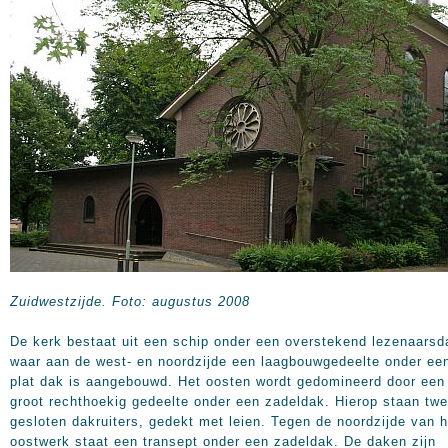
Zuidwestzijde. Foto: augustus 2008
De kerk bestaat uit een schip onder een overstekend lezenaarsd
waar aan de west- en noordzijde een laagbouwgedeelte onder ee
plat dak is aangebouwd. Het oosten wordt gedomineerd door een
groot rechthoekig gedeelte onder een zadeldak. Hierop staan tw
gesloten dakruiters, gedekt met leien. Tegen de noordzijde van h
oostwerk staat een transept onder een zadeldak. De daken zijn