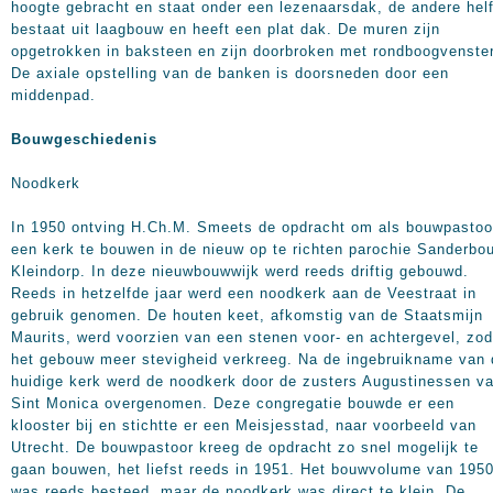
hoogte gebracht en staat onder een lezenaarsdak, de andere helf
bestaat uit laagbouw en heeft een plat dak. De muren zijn
opgetrokken in baksteen en zijn doorbroken met rondboogvenste
De axiale opstelling van de banken is doorsneden door een
middenpad.
Bouwgeschiedenis
Noodkerk
In 1950 ontving H.Ch.M. Smeets de opdracht om als bouwpastoo
een kerk te bouwen in de nieuw op te richten parochie Sanderbou
Kleindorp. In deze nieuwbouwwijk werd reeds driftig gebouwd.
Reeds in hetzelfde jaar werd een noodkerk aan de Veestraat in
gebruik genomen. De houten keet, afkomstig van de Staatsmijn
Maurits, werd voorzien van een stenen voor- en achtergevel, zod
het gebouw meer stevigheid verkreeg. Na de ingebruikname van 
huidige kerk werd de noodkerk door de zusters Augustinessen v
Sint Monica overgenomen. Deze congregatie bouwde er een
klooster bij en stichtte er een Meisjesstad, naar voorbeeld van
Utrecht. De bouwpastoor kreeg de opdracht zo snel mogelijk te
gaan bouwen, het liefst reeds in 1951. Het bouwvolume van 195
was reeds besteed, maar de noodkerk was direct te klein. De