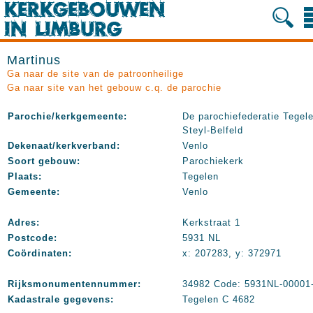
Martinus
Ga naar de site van de patroonheilige
Ga naar site van het gebouw c.q. de parochie
Parochie/kerkgemeente:
De parochiefederatie Tegel
Steyl-Belfeld
Dekenaat/kerkverband:
Venlo
Soort gebouw:
Parochiekerk
Plaats:
Tegelen
Gemeente:
Venlo
Adres:
Kerkstraat 1
Postcode:
5931 NL
Coördinaten:
x: 207283, y: 372971
Rijksmonumentennummer:
34982 Code: 5931NL-00001
Kadastrale gegevens:
Tegelen C 4682