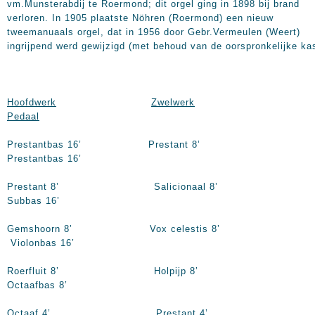
vm.Munsterabdij te Roermond; dit orgel ging in 1898 bij brand
verloren. In 1905 plaatste Nöhren (Roermond) een nieuw
tweemanuaals orgel, dat in 1956 door Gebr.Vermeulen (Weert)
ingrijpend werd gewijzigd (met behoud van de oorspronkelijke ka
Hoofdwerk
Zwelwerk
Pedaal
Prestantbas 16’ Prestant 8’
Prestantbas 16’
Prestant 8’ Salicionaal 8’
Subbas 16’
Gemshoorn 8’ Vox celestis 8’
Violonbas 16’
Roerfluit 8’ Holpijp 8’
Octaafbas 8’
Octaaf 4’ Prestant 4’