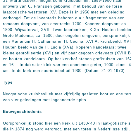
St. Martinuskerk, neogotische kruisbasiliek, 1899-1900 naar
ontwerp van C. Franssen gebouwd, met behoud van de forse
laatgotische westtoren, XV. Deze is in 1956 met een geleding
verhoogd. Tot de inventaris behoren o.a.: fragmenten van een
romaans doopvont, van omstreeks 1200. Koperen doopvont ca.
1800. Wijwatervat, XVII. Twee koorbanken, XIXa. Houten beelde
Grote Madonna, ca. 1500, door engelen omgeven, oorspronkelijk
een Marianum H. Catharina en H. Cecilia; XVI A; kruisbeeld, XVI
Houten beeld van de H. Lucia (XVa), koperen kandelaars: twee
kleine geprofileerde (XVI) en vijf paar gegoten drievoets (XVIII B
en houten kandelaars. Op het kerkhof stenen grafkruisen van 16
en 16... In dakruiter klok van een anonieme gieter, 1900, diam. 
cm. In de kerk een sacristiebel uit 1900. (Datum: 21-01-1970).
Type
Neogotische kruisbasiliek met vijfzijdig gesloten koor en ene tor
van vier geledingen met ingesnoerde spits.
Bouwgeschiedenis
Oorspronkelijk stond hier een kerk uit 1430-'40 in laat-gotische st
die in 1874 nog werd vergroot. met een toren in Nederrijnse stijl.