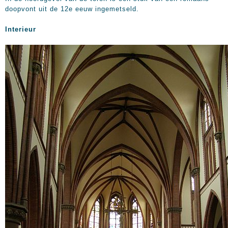
doopvont uit de 12e eeuw ingemetseld.
Interieur