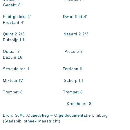
Gedekt 8’
Fluit gedekt 4’ Dwarsfluit 4’
Prestant 4’
Quint 2 2/3’ Nasard 2 2/3’
Ruispijp III
Octaaf 2’ Piccolo 2’
Bazuin 16’
Sesquialter II Tertiaan II
Mixtuur IV Scherp III
Trompet 8’ Trompet 8’
Kromhoorn 8’
Bron: G.M.I.Quaedvlieg – Orgeldocumentatie Limburg
(Stadsbibliotheek Maastricht)