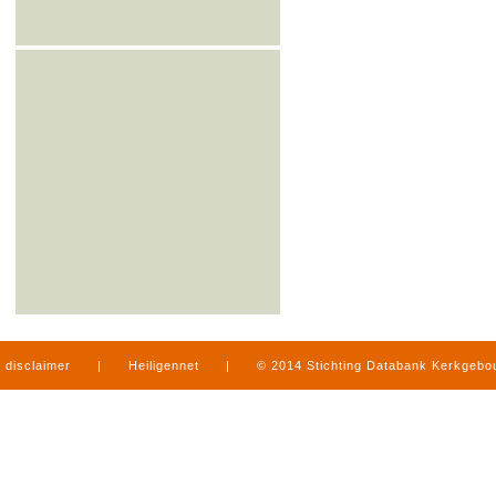
disclaimer
|
Heiligennet
|
© 2014 Stichting Databank Kerkgeb
in Limburg
|
produced by
www.mediamens.nl