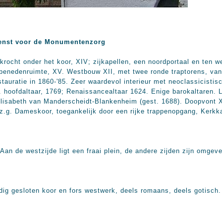
enst voor de Monumentenzorg
 krocht onder het koor, XIV; zijkapellen, een noordportaal en ten
 benedenruimte, XV. Westbouw XII, met twee ronde traptorens, van
tauratie in 1860-'85. Zeer waardevol interieur met neoclassicistis
.a. hoofdaltaar, 1769; Renaissancealtaar 1624. Enige barokaltaren. 
isabeth van Manderscheidt-Blankenheim (gest. 1688). Doopvont X
 z.g. Dameskoor, toegankelijk door een rijke trappenopgang, Kerk
 Aan de westzijde ligt een fraai plein, de andere zijden zijn omg
jdig gesloten koor en fors westwerk, deels romaans, deels gotisch.