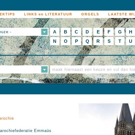
EKTIPS
LINKS en LITERATUUR
ORGELS
LAATSTE WI
A
B
C
D
E
F
G
H
euze -
N
O
P
Q
R
S
T
U
arochie
arochiefederatie Emmaüs