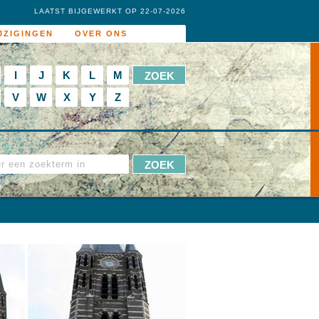
LAATST BIJGEWERKT OP 22-07-2026
JZIGINGEN
OVER ONS
I
J
K
L
M
V
W
X
Y
Z