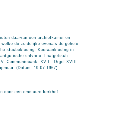
 westen daarvan een archiefkamer en
 welke de zuidelijke evenals de gehele
che stucbekleding. Kooraankleding in
Laatgotische calvarie. Laatgotisch
V. Communiebank, XVIII. Orgel XVIII.
kapmuur. (Datum: 19-07-1967).
even door een ommuurd kerkhof.