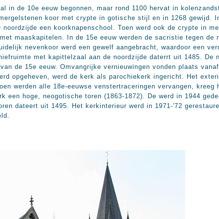
 al in de 10e eeuw begonnen, maar rond 1100 hervat in kolenzand
rgelstenen koor met crypte in gotische stijl en in 1268 gewijd. I
 noordzijde een koorknapenschool. Toen werd ook de crypte in me
n met maaskapitelen. In de 15e eeuw werden de sacristie tegen de
zuidelijk nevenkoor werd een gewelf aangebracht, waardoor een ver
hiefruimte met kapittelzaal aan de noordzijde daterrt uit 1485. De 
e van de 15e eeuw. Omvangrijke vernieuwingen vonden plaats vanaf
 werd opgeheven, werd de kerk als parochiekerk ingericht. Het exte
Toen werden alle 18e-eeuwse venstertraceringen vervangen, kreeg h
 een hoge, neogotische toren (1863-1872). De werd in 1944 gedeel
oren dateert uit 1495. Het kerkinterieur werd in 1971-'72 gerestaur
ld.