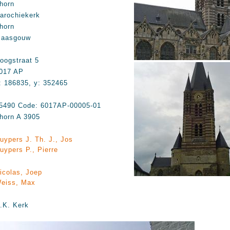
horn
arochiekerk
horn
aasgouw
oogstraat 5
017 AP
: 186835, y: 352465
5490 Code: 6017AP-00005-01
horn A 3905
uypers J. Th. J., Jos
uypers P., Pierre
icolas, Joep
eiss, Max
.K. Kerk