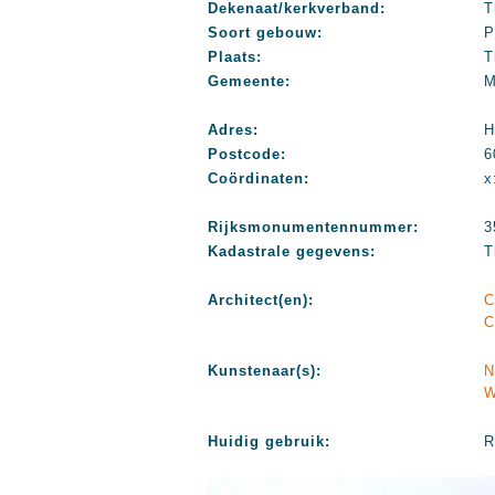
Dekenaat/kerkverband:
T
Soort gebouw:
P
Plaats:
T
Gemeente:
M
Adres:
H
Postcode:
6
Coördinaten:
x
Rijksmonumentennummer:
3
Kadastrale gegevens:
T
Architect(en):
C
C
Kunstenaar(s):
N
W
Huidig gebruik:
R