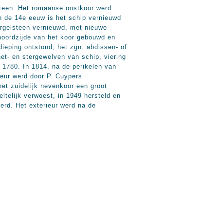
steen. Het romaanse oostkoor werd
n de 14e eeuw is het schip vernieuwd
rgelsteen vernieuwd, met nieuwe
 noordzijde van het koor gebouwd en
dieping ontstond, het zgn. abdissen- of
net- en stergewelven van schip, viering
 1780. In 1814, na de perikelen van
rieur werd door P. Cuypers
et zuidelijk nevenkoor een groot
telijk verwoest, in 1949 hersteld en
eerd. Het exterieur werd na de