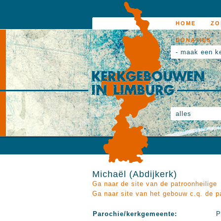
HOME
ZO
DONATIES
- maak een k
alles
Michaël (Abdijkerk)
Ga naar de site van de patroonheilige
Ga naar site van het gebouw c.q. de p
Parochie/kerkgemeente:
P