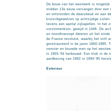
De bouw van het westwerk is mogelijk
midden 13e eeuw vervangen door een me
en ontstonden de dwarsbeuk en aan de
kruisribgewelven op achtzijdige zuile
tevens een aantal zijkapellen. In het 
vorstinnenkoor, gewijd in 1446. De arc
en noordtransept dateren uit het eind
de Franse revolutie, waarbij het stift
gerestaureerd in de jaren 1860-1885. 
venster en bouwde men op het westwerk
in 1955-'56 herbouwd. Een klok in de t
aardbeving van 1992 in 1994-'95 herste
Exterieur