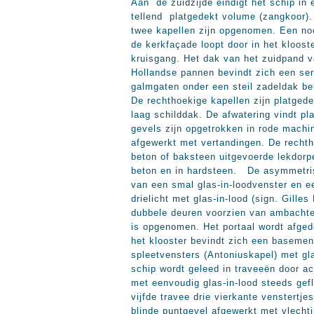
Aan de zuidzijde eindigt het schip in
tellend platgedekt volume (zangkoor).
twee kapellen zijn opgenomen. Een noo
de kerkfaçade loopt door in het kloost
kruisgang. Het dak van het zuidpand va
Hollandse pannen bevindt zich een ser
galmgaten onder een steil zadeldak be
De rechthoekige kapellen zijn platged
laag schilddak. De afwatering vindt 
gevels zijn opgetrokken in rode machi
afgewerkt met vertandingen. De rechtho
beton of baksteen uitgevoerde lekdorpe
beton en in hardsteen. De asymmetris
van een smal glas-in-loodvenster en e
drielicht met glas-in-lood (sign. Gill
dubbele deuren voorzien van ambachteli
is opgenomen. Het portaal wordt afged
het klooster bevindt zich een basemen
spleetvensters (Antoniuskapel) met glas
schip wordt geleed in traveeën door a
met eenvoudig glas-in-lood steeds gefl
vijfde travee drie vierkante venstertj
blinde puntgevel afgewerkt met vlecht