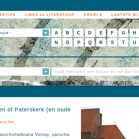
EKTIPS
LINKS en LITERATUUR
ORGELS
LAATSTE WI
A
B
C
D
E
F
G
H
euze -
N
O
P
Q
R
S
T
U
n of Paterskerk (en oude
arochie
arochiefederatie Venray, parochie