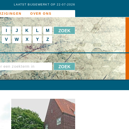
LAATST BIJGEWERKT OP 22-07-2026
JZIGINGEN
OVER ONS
I
J
K
L
M
V
W
X
Y
Z