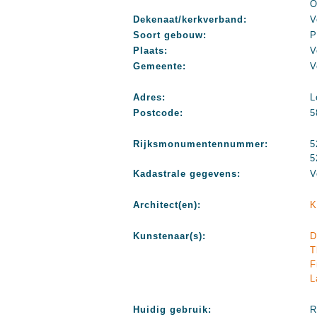
O
Dekenaat/kerkverband:
V
Soort gebouw:
P
Plaats:
V
Gemeente:
V
Adres:
L
Postcode:
5
Rijksmonumentennummer:
5
5
Kadastrale gegevens:
V
Architect(en):
K
Kunstenaar(s):
D
T
F
L
Huidig gebruik:
R