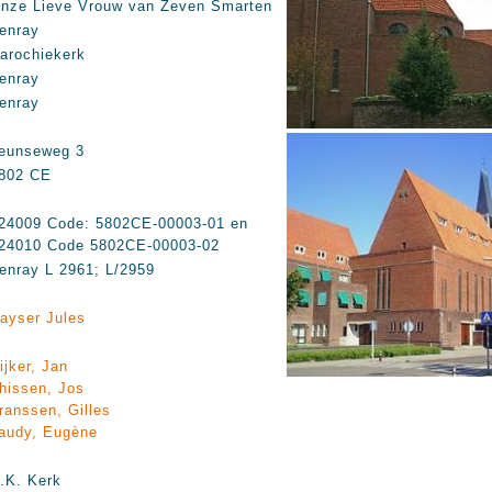
nze Lieve Vrouw van Zeven Smarten
enray
arochiekerk
enray
enray
eunseweg 3
802 CE
24009 Code: 5802CE-00003-01 en
24010 Code 5802CE-00003-02
enray L 2961; L/2959
ayser Jules
ijker, Jan
hissen, Jos
ranssen, Gilles
audy, Eugène
.K. Kerk