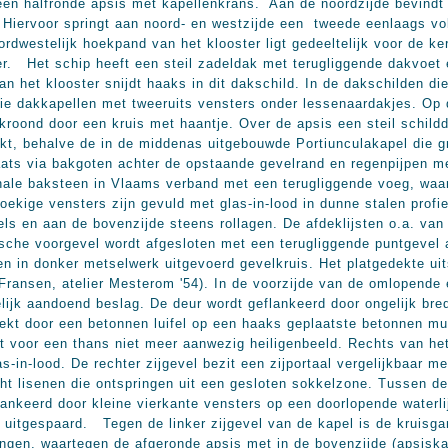
 een halfronde apsis met kapellenkrans. Aan de noordzijde bevindt
 Hiervoor springt aan noord- en westzijde een tweede eenlaags vol
rdwestelijk hoekpand van het klooster ligt gedeeltelijk voor de k
er. Het schip heeft een steil zadeldak met terugliggende dakvoet e
n het klooster snijdt haaks in dit dakschild. In de dakschilden di
ie dakkapellen met tweeruits vensters onder lessenaardakjes. Op 
kroond door een kruis met haantje. Over de apsis een steil schild
ekt, behalve de in de middenas uitgebouwde Portiunculakapel die g
plaats via bakgoten achter de opstaande gevelrand en regenpijpen
nale baksteen in Vlaams verband met een terugliggende voeg, waar
ekige vensters zijn gevuld met glas-in-lood in dunne stalen profi
ls en aan de bovenzijde steens rollagen. De afdeklijsten o.a. van 
che voorgevel wordt afgesloten met een terugliggende puntgevel 
en in donker metselwerk uitgevoerd gevelkruis. Het platgedekte ui
es Fransen, atelier Mesterom '54). In de voorzijde van de omlopend
jk aandoend beslag. De deur wordt geflankeerd door ongelijk brede
ekt door een betonnen luifel op een haaks geplaatste betonnen mu
t voor een thans niet meer aanwezig heiligenbeeld. Rechts van het
-in-lood. De rechter zijgevel bezit een zijportaal vergelijkbaar me
cht lisenen die ontspringen uit een gesloten sokkelzone. Tussen d
ankeerd door kleine vierkante vensters op een doorlopende waterlij
es uitgespaard. Tegen de linker zijgevel van de kapel is de kruis
ingen, waartegen de afgeronde apsis met in de bovenzijde (apsiska