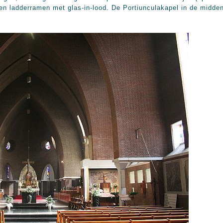
en ladderramen met glas-in-lood. De Portiunculakapel in de midde