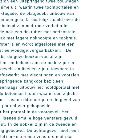
 zich een uitspringend twee bouwlagen
ume uit, waarin twee tochtportalen en
erkfaçade, de platgedekt uitbouw van
n een geknikt oostelijk schild over de
e belegd zijn met rode verbeterde
de nok een dakruiter met horizontale
dak met lagere nokhoogte en topkruis.
roter is en wordt afgesloten met een
 met eenvoudige vergaarbakken. De
bij de gevelhoeken veelal zijn
elen, en hebben aan de onderzijde in
gevels en lisenen zijn uitgevoerd in
afgewerkt met vlechtingen en voorzien
tspringende zangkoor bezit een
e eenlaags uitbouw het hoofdportaal met
 betonnen lijsten waarin een zijlicht
ur. Tussen dit muurtje en de gevel van
 portaal vier gekoppelde
t het portaal in de voorgevel. Het
e lisenen smalle hoge vensters gevuld
st. In de sokkel zijn in de tweede en
gang gebouwd. De achtergevel heeft een
lot) enkele ronde vensters met glas-