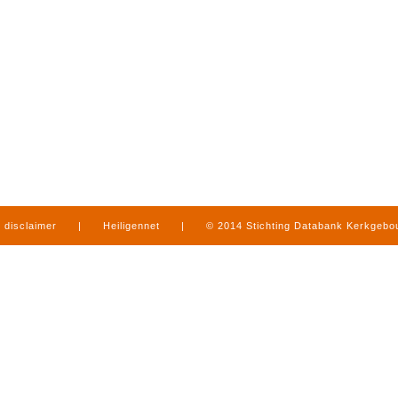
disclaimer
|
Heiligennet
|
© 2014 Stichting Databank Kerkgeb
in Limburg
|
produced by
www.mediamens.nl