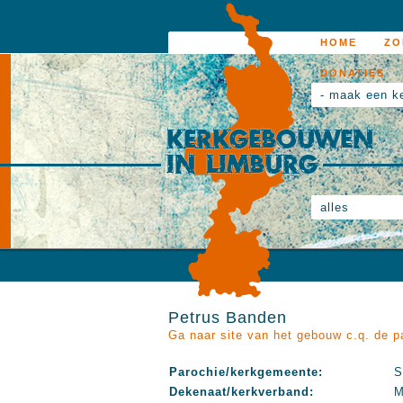
HOME
ZO
DONATIES
- maak een k
alles
Petrus Banden
Ga naar site van het gebouw c.q. de p
Parochie/kerkgemeente:
S
Dekenaat/kerkverband:
M