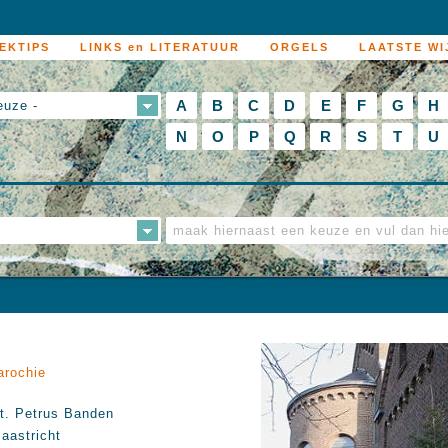
EKTIPS
LINKS en LITERATUUR
ORGELS
LAATSTE WI
A
B
C
D
E
F
G
H
euze -
N
O
P
Q
R
S
T
U
arochie
t. Petrus Banden
aastricht