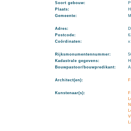
Soort gebouw:
P
Plaats:
H
Gemeente:
M
Adres:
D
Postcode:
6
Coördinaten:
x
Rijksmonumentennummer:
5
Kadastrale gegevens:
H
Bouwpastoor/bouwpredikant:
A
Architect(en):
F
Kunstenaar(s):
F
L
N
L
V
L