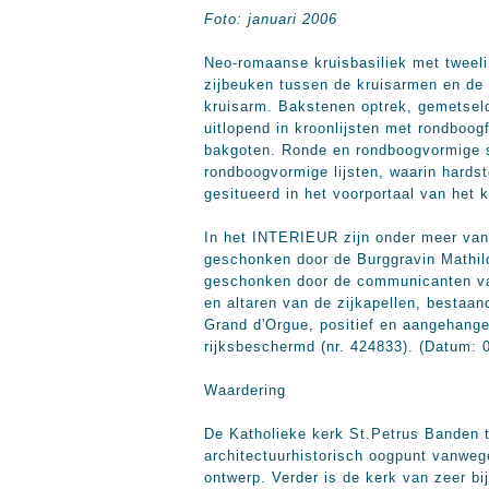
Foto: januari 2006
Neo-romaanse kruisbasiliek met tweeli
zijbeuken tussen de kruisarmen en de 
kruisarm. Bakstenen optrek, gemetseld
uitlopend in kroonlijsten met rondboo
bakgoten. Ronde en rondboogvormige s
rondboogvormige lijsten, waarin hards
gesitueerd in het voorportaal van het k
In het INTERIEUR zijn onder meer van 
geschonken door de Burggravin Mathilde
geschonken door de communicanten van
en altaren van de zijkapellen, bestaan
Grand d'Orgue, positief en aangehang
rijksbeschermd (nr. 424833). (Datum: 
Waardering
De Katholieke kerk St.Petrus Banden te
architectuurhistorisch oogpunt vanweg
ontwerp. Verder is de kerk van zeer b