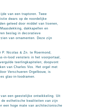
zijde van een traptoren. Twee
istie dwars op de noordelijke
lden geleed door middel van lisenen,
in Maasdekking, dakkapellen en
en beslag in decoratieve
orzien van ornamenten. Deze zijn
or P. Nicolas & Zn. te Roermond,
-in-lood vensters in het voorportaal,
ergulde teerlingkapitelen; doopvont
ukken van Charles Vos. Het orgel met
door Verschueren Orgelbouw, is
zes glas-in-loodramen.
van een geestelijke ontwikkeling. Uit
de esthetische kwaliteiten van zijn
ver een hoge mate van architectonische