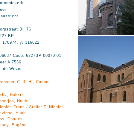
arochiekerk
eer
aastricht
orpstraat Bij 76
227 BP
: 178974, y: 316822
06637 Code: 6227BP-00070-01
eer A 7536
. de Wever
ranssen C. J. H., Caspar
elix, Hubert
oontjes, Huub
icolas Frans / Atelier F. Nicolas
evigne, Huub
os, Charles
audy, Eugène