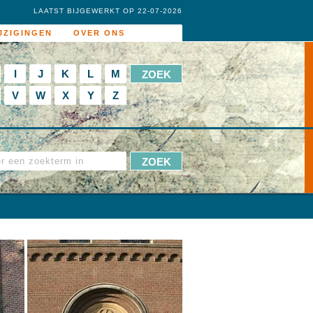
LAATST BIJGEWERKT OP 22-07-2026
JZIGINGEN
OVER ONS
I
J
K
L
M
V
W
X
Y
Z