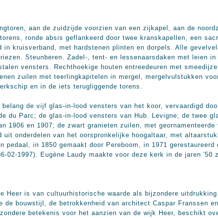
ngtoren, aan de zuidzijde voorzien van een zijkapel, aan de noord
torens, ronde absis geflankeerd door twee kranskapellen, een sacr
 in kruisverband, met hardstenen plinten en dorpels. Alle gevelve
gfriezen. Steunberen. Zadel-, tent- en lessenaarsdaken met leien 
talen vensters. Rechthoekige houten entreedeuren met smeedijzer
tenen zuilen met teerlingkapitelen in mergel, mergelvulstukken vo
erkschip en in de iets terugliggende torens.
belang de vijf glas-in-lood vensters van het koor, vervaardigd do
 du Parc; de glas-in-lood vensters van Hub. Levigne; de twee glas
 1906 en 1907; de zwart granieten zuilen, met geornamenteerde v
d uit onderdelen van het oorspronkelijke hoogaltaar, met altaarst
en pedaal, in 1850 gemaakt door Pereboom, in 1971 gerestaureerd 
06-02-1997). Eugène Laudy maakte voor deze kerk in de jaren '50 
 Heer is van cultuurhistorische waarde als bijzondere uitdrukking 
e de bouwstijl, de betrokkenheid van architect Caspar Franssen en 
ijzondere betekenis voor het aanzien van de wijk Heer, beschikt o