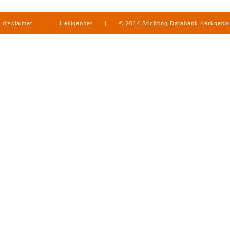
disclaimer
|
Heiligennet
|
© 2014 Stichting Databank Kerkgeb
in Limburg
|
produced by
www.mediamens.nl