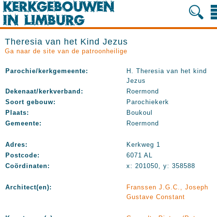
Theresia van het Kind Jezus
Ga naar de site van de patroonheilige
Parochie/kerkgemeente:
H. Theresia van het kind
Jezus
Dekenaat/kerkverband:
Roermond
Soort gebouw:
Parochiekerk
Plaats:
Boukoul
Gemeente:
Roermond
Adres:
Kerkweg 1
Postcode:
6071 AL
Coördinaten:
x: 201050, y: 358588
Architect(en):
Franssen J.G.C., Joseph
Gustave Constant