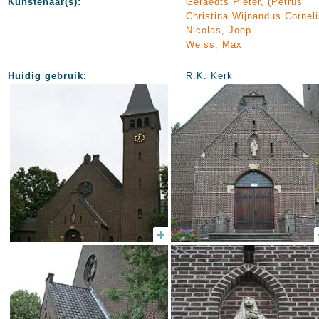
Kunstenaar(s):
Geraedts Pieter, (Petrus
Christina Wijnandus Corneli
Nicolas, Joep
Weiss, Max
Huidig gebruik:
R.K. Kerk