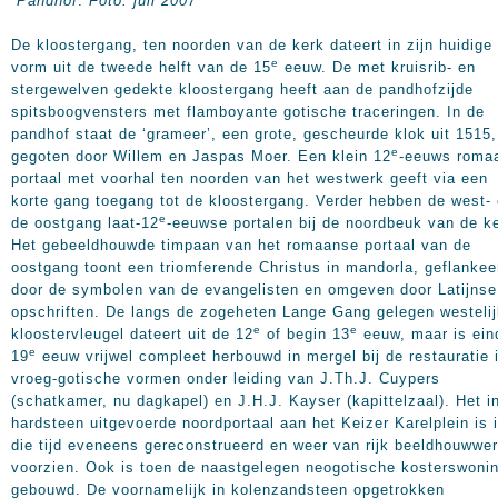
Pandhof
.
Foto: juli 2007
De kloostergang, ten noorden van de kerk dateert in zijn huidige
e
vorm uit de tweede helft van de 15
eeuw. De met kruisrib- en
stergewelven gedekte kloostergang heeft aan de pandhofzijde
spitsboogvensters met flamboyante gotische traceringen. In de
pandhof staat de ‘grameer’, een grote, gescheurde klok uit 1515,
e
gegoten door Willem en Jaspas Moer. Een klein 12
-eeuws roma
portaal met voorhal ten noorden van het westwerk geeft via een
korte gang toegang tot de kloostergang. Verder hebben de west-
e
de oostgang laat-12
-eeuwse portalen bij de noordbeuk van de k
Het gebeeldhouwde timpaan van het romaanse portaal van de
oostgang toont een triomferende Christus in mandorla, geflankee
door de symbolen van de evangelisten en omgeven door Latijnse
opschriften. De langs de zogeheten Lange Gang gelegen westeli
e
e
kloostervleugel dateert uit de 12
of begin 13
eeuw, maar is ein
e
19
eeuw vrijwel compleet herbouwd in mergel bij de restauratie 
vroeg-gotische vormen onder leiding van J.Th.J. Cuypers
(schatkamer, nu dagkapel) en J.H.J. Kayser (kapittelzaal). Het i
hardsteen uitgevoerde noordportaal aan het Keizer Karelplein is 
die tijd eveneens gereconstrueerd en weer van rijk beeldhouwwe
voorzien. Ook is toen de naastgelegen neogotische kosterswoni
gebouwd. De voornamelijk in kolenzandsteen opgetrokken