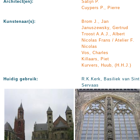
Architect(en):
Satijn P.
Cuypers P., Pierre
Kunstenaar(s):
Brom J., Jan
Januszewsky, Gertrud
Troost A.A.J., Albert
Nicolas Frans / Atelier F.
Nicolas
Vos, Charles
Killaars, Piet
Kurvers, Huub, (H.H.J.)
Huidig gebruik:
R.K.Kerk, Basiliek van Sint
Servaas