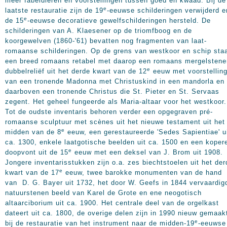
meer fabeldieren en voorstellingen tussen goed en kwaad. Bij de
e
laatste restauratie zijn de 19
-eeuwse schilderingen verwijderd e
e
de 15
-eeuwse decoratieve gewelfschilderingen hersteld. De
schilderingen van A. Klaesener op de triomfboog en de
koorgewelven (1860-'61) bevatten nog fragmenten van laat-
romaanse schilderingen. Op de grens van westkoor en schip sta
een breed romaans retabel met daarop een romaans mergelstene
e
dubbelreliëf uit het derde kwart van de 12
eeuw met voorstellin
van een tronende Madonna met Christuskind in een mandorla en
daarboven een tronende Christus die St. Pieter en St. Servaas
zegent. Het geheel fungeerde als Maria-altaar voor het westkoor.
Tot de oudste inventaris behoren verder een opgegraven pré-
romaanse sculptuur met scènes uit het nieuwe testament uit het
e
midden van de 8
eeuw, een gerestaureerde 'Sedes Sapientiae' u
ca. 1300, enkele laatgotische beelden uit ca. 1500 en een koper
e
doopvont uit de 15
eeuw met een deksel van J. Brom uit 1908.
Jongere inventarisstukken zijn o.a. zes biechtstoelen uit het der
e
kwart van de 17
eeuw, twee barokke monumenten van de hand
van D. G. Bayer uit 1732, het door W. Geefs in 1844 vervaardig
natuurstenen beeld van Karel de Grote en ene neogotisch
altaarciborium uit ca. 1900. Het centrale deel van de orgelkast
dateert uit ca. 1800, de overige delen zijn in 1990 nieuw gemaak
e
bij de restauratie van het instrument naar de midden-19
-eeuwse