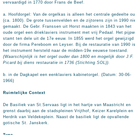
vervaardigd in 1770 door Frans de Beef.
a. Hoofdorgel: Van de orgelkas is alleen het centrale gedeelte o
(ca. 1800). De grote tussenvelden en de zijtorens zijn in 1990 n
gemaakt. De Gebr. Franssen uit Horst maakten in 1843 van het
oude orgel een drieklaviers instrument met vrij Pedaal. Het pijpw
stamt ten dele uit de 17e eeuw. In 1855 werd het orgel gewijzigd
door de firma Pereboom en Leyser. Bij de restauratie van 1990 i
het instrument hersteld naar de midden-19e eeuwse toestand.
(Waarschijnlijk is het orgel ouder dan 1800 en mogelijk door J.F. 
Picard bij diens restauratie in 1736 (Stichting SOL)).
b. in de Dagkapel een eenklaviers kabinetorgel. (Datum: 30-06-
1966)
Ruimtelijke Context
De Basiliek van St.Servaas ligt in het hartje van Maastricht en
grenst daarbij aan de stadspleinen Vrijthof, Keizer Karelplein en
Herdrik van Veldekeplein. Naast de basiliek ligt de opvallende
gotische St. Janskerk.
Type