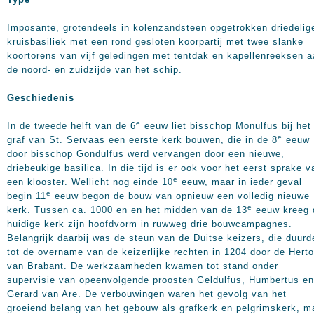
Imposante, grotendeels in kolenzandsteen opgetrokken driedelig
kruisbasiliek met een rond gesloten koorpartij met twee slanke
koortorens van vijf geledingen met tentdak en kapellenreeksen 
de noord- en zuidzijde van het schip.
Geschiedenis
e
In de tweede helft van de 6
eeuw liet bisschop Monulfus bij het
e
graf van St. Servaas een eerste kerk bouwen, die in de 8
eeuw
door bisschop Gondulfus werd vervangen door een nieuwe,
driebeukige basilica. In die tijd is er ook voor het eerst sprake v
e
een klooster. Wellicht nog einde 10
eeuw, maar in ieder geval
e
begin 11
eeuw begon de bouw van opnieuw een volledig nieuwe
e
kerk. Tussen ca. 1000 en en het midden van de 13
eeuw kreeg 
huidige kerk zijn hoofdvorm in ruwweg drie bouwcampagnes.
Belangrijk daarbij was de steun van de Duitse keizers, die duurd
tot de overname van de keizerlijke rechten in 1204 door de Hert
van Brabant. De werkzaamheden kwamen tot stand onder
supervisie van opeenvolgende proosten Geldulfus, Humbertus en
Gerard van Are. De verbouwingen waren het gevolg van het
groeiend belang van het gebouw als grafkerk en pelgrimskerk, m