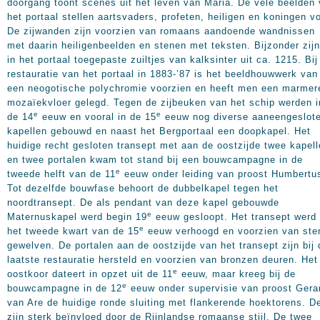
doorgang toont scènes uit het leven van Maria. De vele beelden
het portaal stellen aartsvaders, profeten, heiligen en koningen vo
De zijwanden zijn voorzien van romaans aandoende wandnissen
met daarin heiligenbeelden en stenen met teksten. Bijzonder zij
in het portaal toegepaste zuiltjes van kalksinter uit ca. 1215. Bij
restauratie van het portaal in 1883-’87 is het beeldhouwwerk van
een neogotische polychromie voorzien en heeft men een marmer
mozaïekvloer gelegd. Tegen de zijbeuken van het schip werden i
e
e
de 14
eeuw en vooral in de 15
eeuw nog diverse aaneengeslot
kapellen gebouwd en naast het Bergportaal een doopkapel. Het
huidige recht gesloten transept met aan de oostzijde twee kapel
en twee portalen kwam tot stand bij een bouwcampagne in de
e
tweede helft van de 11
eeuw onder leiding van proost Humbertu
Tot dezelfde bouwfase behoort de dubbelkapel tegen het
noordtransept. De als pendant van deze kapel gebouwde
e
Maternuskapel werd begin 19
eeuw gesloopt. Het transept werd
e
het tweede kwart van de 15
eeuw verhoogd en voorzien van ste
gewelven. De portalen aan de oostzijde van het transept zijn bij 
laatste restauratie hersteld en voorzien van bronzen deuren. Het
e
oostkoor dateert in opzet uit de 11
eeuw, maar kreeg bij de
e
bouwcampagne in de 12
eeuw onder supervisie van proost Gera
van Are de huidige ronde sluiting met flankerende hoektorens. D
zijn sterk beïnvloed door de Rijnlandse romaanse stijl. De twee