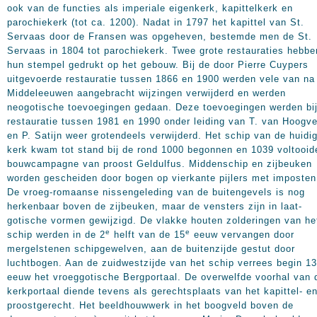
ook van de functies als imperiale eigenkerk, kapittelkerk en
parochiekerk (tot ca. 1200). Nadat in 1797 het kapittel van St.
Servaas door de Fransen was opgeheven, bestemde men de St.
Servaas in 1804 tot parochiekerk. Twee grote restauraties hebbe
hun stempel gedrukt op het gebouw. Bij de door Pierre Cuypers
uitgevoerde restauratie tussen 1866 en 1900 werden vele van na
Middeleeuwen aangebracht wijzingen verwijderd en werden
neogotische toevoegingen gedaan. Deze toevoegingen werden bi
restauratie tussen 1981 en 1990 onder leiding van T. van Hoogv
en P. Satijn weer grotendeels verwijderd. Het schip van de huidi
kerk kwam tot stand bij de rond 1000 begonnen en 1039 voltooid
bouwcampagne van proost Geldulfus. Middenschip en zijbeuken
worden gescheiden door bogen op vierkante pijlers met imposten
De vroeg-romaanse nissengeleding van de buitengevels is nog
herkenbaar boven de zijbeuken, maar de vensters zijn in laat-
gotische vormen gewijzigd. De vlakke houten zolderingen van he
e
e
schip werden in de 2
helft van de 15
eeuw vervangen door
mergelstenen schipgewelven, aan de buitenzijde gestut door
luchtbogen. Aan de zuidwestzijde van het schip verrees begin 13
eeuw het vroeggotische Bergportaal. De overwelfde voorhal van d
kerkportaal diende tevens als gerechtsplaats van het kapittel- e
proostgerecht. Het beeldhouwwerk in het boogveld boven de