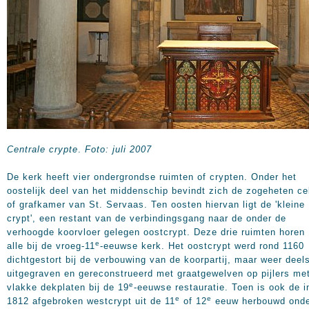
Centrale crypte
.
Foto: juli 2007
De kerk heeft vier ondergrondse ruimten of crypten. Onder het
oostelijk deel van het middenschip bevindt zich de zogeheten ce
of grafkamer van St. Servaas. Ten oosten hiervan ligt de 'kleine
crypt', een restant van de verbindingsgang naar de onder de
verhoogde koorvloer gelegen oostcrypt. Deze drie ruimten horen
e
alle bij de vroeg-11
-eeuwse kerk. Het oostcrypt werd rond 1160
dichtgestort bij de verbouwing van de koorpartij, maar weer deel
uitgegraven en gereconstrueerd met graatgewelven op pijlers me
e
vlakke dekplaten bij de 19
-eeuwse restauratie. Toen is ook de i
e
e
1812 afgebroken westcrypt uit de 11
of 12
eeuw herbouwd ond