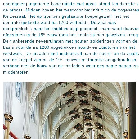
noordgalerij ingerichte kapelruimte met apsis stond ten dienste 
de proost. Midden boven het westkoor bevindt zich de zogehete
Keizerzaal. Het op trompen geplaatste koepelgewelf met het
centrale gedeelte werd na 1200 voltooid.. De zaal was
oorspronkelijk naar het middenschip geopend, maar werd daarva
e
afgesloten in de 15
eeuw toen het schip stenen gewelven kreeg
De flankerende nevenruimten met houten zolderingen vormen de
basis voor de na 1200 opgetrokken noord- en zuidtoren van het
westwerk. De arcaden met middenzuil aan de noord- en de zuidk
e
van de koepel zijn bij de 19
-eeuwse restauratie aangebracht in
verband met de bouw van de inmiddels weer gesloopte neogotis
middentoren.