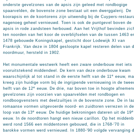
onderste gevelzones van de apsis zijn geleed met rondbogige
spaarvelden, de bovenste zone bestaat uit een dwerggalerij. De
koorapsis en de koortorens zijn uitwendig bij de Cuypers-restaur
nagenoeg geheel vernieuwd. Toen is ook de puntgevel boven de
apsis in rode zandsteen herbouwd. Aan het Vrijthof bevinden zic
ten noorden van het koor de overblijfselen van de tussen 1463 e
1478 gebouwde Koningskapel, gesticht door Lodewijk XI van
Frankrijk. Van deze in 1804 gesloopte kapel resteren delen van 
noordmuur, hersteld in 1902.
Het monumentale westwerk heeft een zware onderbouw met iets
vooruitstekend middendeel. De kern van deze onderbouw kwam
e
waarschijnlijk al tot stand in de eerste helft van de 11
eeuw, ma
kreeg zijn huidige vorm bij de ingrijpende vernieuwing in de twee
e
helft van de 12
eeuw. De drie, nar boven toe in hoogte afnemen
gevelzones zijn voorzien van spaarvelden met rondbogen en
rondboogvensters met deelzuiltjes in de bovenste zone. De in la
romaanse vormen uitgevoerde noord- en zuidtoren verrezen in de
e
e
loop van de 13
eeuw. De huidige bekroningen dateren uit de 19
eeuw. In de noordtoren hangt een nieuw carillon. Op het middenb
werd rond 1566 een middentoren gebouwd, die in 1768-'70 in
barokke vormen werd vernieuwd. In 1880-'90 volgde vervanging 