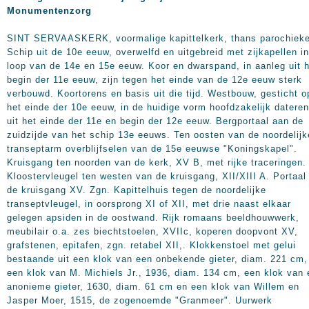
Monumentenzorg
SINT SERVAASKERK, voormalige kapittelkerk, thans parochieke
Schip uit de 10e eeuw, overwelfd en uitgebreid met zijkapellen i
loop van de 14e en 15e eeuw. Koor en dwarspand, in aanleg uit 
begin der 11e eeuw, zijn tegen het einde van de 12e eeuw sterk
verbouwd. Koortorens en basis uit die tijd. Westbouw, gesticht o
het einde der 10e eeuw, in de huidige vorm hoofdzakelijk datere
uit het einde der 11e en begin der 12e eeuw. Bergportaal aan de
zuidzijde van het schip 13e eeuws. Ten oosten van de noordelijk
transeptarm overblijfselen van de 15e eeuwse "Koningskapel".
Kruisgang ten noorden van de kerk, XV B, met rijke traceringen.
Kloostervleugel ten westen van de kruisgang, XII/XIII A. Portaal 
de kruisgang XV. Zgn. Kapittelhuis tegen de noordelijke
transeptvleugel, in oorsprong XI of XII, met drie naast elkaar
gelegen apsiden in de oostwand. Rijk romaans beeldhouwwerk,
meubilair o.a. zes biechtstoelen, XVIIc, koperen doopvont XV,
grafstenen, epitafen, zgn. retabel XII,. Klokkenstoel met gelui
bestaande uit een klok van een onbekende gieter, diam. 221 cm,
een klok van M. Michiels Jr., 1936, diam. 134 cm, een klok van
anonieme gieter, 1630, diam. 61 cm en een klok van Willem en
Jasper Moer, 1515, de zogenoemde "Granmeer". Uurwerk