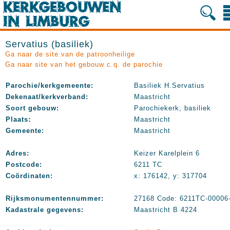
Servatius (basiliek)
Ga naar de site van de patroonheilige
Ga naar site van het gebouw c.q. de parochie
Parochie/kerkgemeente:
Basiliek H.Servatius
Dekenaat/kerkverband:
Maastricht
Soort gebouw:
Parochiekerk, basiliek
Plaats:
Maastricht
Gemeente:
Maastricht
Adres:
Keizer Karelplein 6
Postcode:
6211 TC
Coördinaten:
x: 176142, y: 317704
Rijksmonumentennummer:
27168 Code: 6211TC-00006
Kadastrale gegevens:
Maastricht B 4224