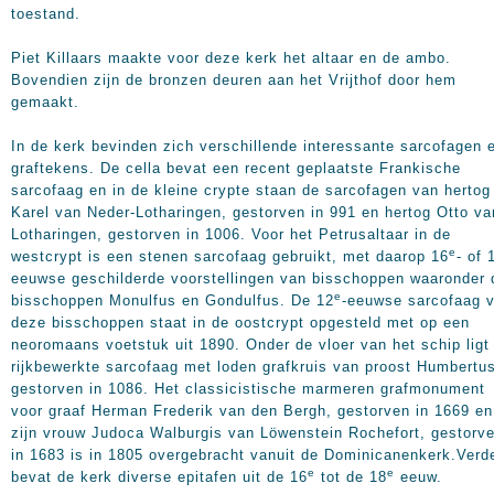
toestand.
Piet Killaars maakte voor deze kerk het altaar en de ambo.
Bovendien zijn de bronzen deuren aan het Vrijthof door hem
gemaakt.
In de kerk bevinden zich verschillende interessante sarcofagen 
graftekens. De cella bevat een recent geplaatste Frankische
sarcofaag en in de kleine crypte staan de sarcofagen van hertog
Karel van Neder-Lotharingen, gestorven in 991 en hertog Otto va
Lotharingen, gestorven in 1006. Voor het Petrusaltaar in de
e
westcrypt is een stenen sarcofaag gebruikt, met daarop 16
- of 
eeuwse geschilderde voorstellingen van bisschoppen waaronder 
e
bisschoppen Monulfus en Gondulfus. De 12
-eeuwse sarcofaag 
deze bisschoppen staat in de oostcrypt opgesteld met op een
neoromaans voetstuk uit 1890. Onder de vloer van het schip ligt
rijkbewerkte sarcofaag met loden grafkruis van proost Humbertu
gestorven in 1086. Het classicistische marmeren grafmonument
voor graaf Herman Frederik van den Bergh, gestorven in 1669 en
zijn vrouw Judoca Walburgis van Löwenstein Rochefort, gestorv
in 1683 is in 1805 overgebracht vanuit de Dominicanenkerk.Verd
e
e
bevat de kerk diverse epitafen uit de 16
tot de 18
eeuw.