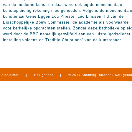
van de moderne kunst en daar werd ook bij de monumentale
kunstopleiding rekening mee gehouden. Volgens de monumental
kunstenaar Gène Eggen zou Priester Leo Linssen, lid van de
Bisschoppelijke Bouw Commissie, de academie als voorwaarde
voor kerkelijke opdrachten stellen. Zonder deze katholieke oplei
werd door de BBC namelijk getwijfeld aan een juiste ‘godsdienst
instelling volgens de Traditio Christiana’ van de kunstenaar.
disclaimer
|
Heiligennet
|
© 2014 Stichting Databank Kerkgeb
in Limburg
|
produced by
www.mediamens.nl