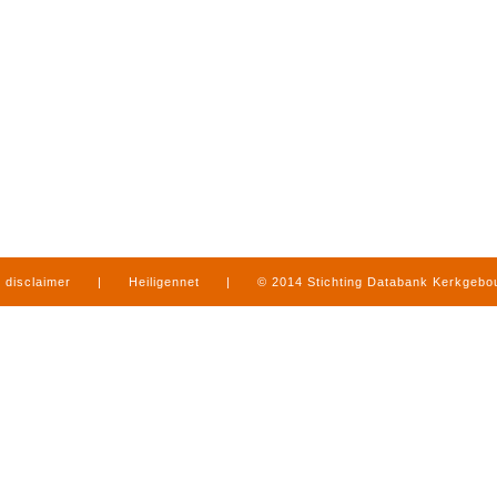
disclaimer
|
Heiligennet
|
© 2014 Stichting Databank Kerkgeb
in Limburg
|
produced by
www.mediamens.nl