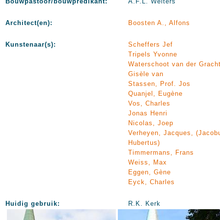
Bouwpastoor/bouwpredikant:
A.F.L. Welters
Architect(en):
Boosten A., Alfons
Kunstenaar(s):
Scheffers Jef
Tripels Yvonne
Waterschoot van der Gracht
Gisèle van
Stassen, Prof. Jos
Quanjel, Eugène
Vos, Charles
Jonas Henri
Nicolas, Joep
Verheyen, Jacques, (Jacob
Hubertus)
Timmermans, Frans
Weiss, Max
Eggen, Gène
Eyck, Charles
Huidig gebruik:
R.K. Kerk