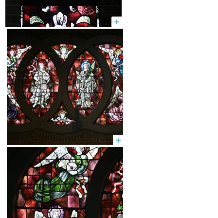
Jef Scheffers: ramen in de
sacristie met Franciscus en 2
ramen in de Mariakapel met
afbeelding van Maria met kind
en H.Familie
Jos Stassen: Montfortraam
onder de toren