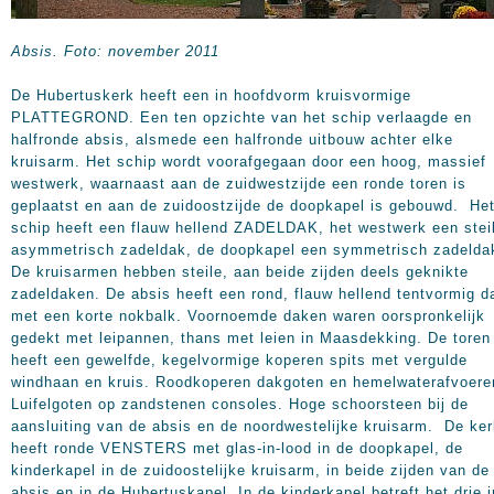
Absis. Foto: november 2011
De Hubertuskerk heeft een in hoofdvorm kruisvormige PLATTEGROND. Een ten opzichte van het schip verlaagde en halfronde absis, alsmede een halfronde uitbouw achter elke kruisarm. Het schip wordt voorafgegaan door een hoog, massief westwerk, waarnaast aan de zuidwestzijde een ronde toren is geplaatst en aan de zuidoostzijde de doopkapel is gebouwd. Het schip heeft een flauw hellend ZADELDAK, het westwerk een steil asymmetrisch zadeldak, de doopkapel een symmetrisch zadeldak. De kruisarmen hebben steile, aan beide zijden deels geknikte zadeldaken. De absis heeft een rond, flauw hellend tentvormig dak, met een korte nokbalk. Voornoemde daken waren oorspronkelijk gedekt met leipannen, thans met leien in Maasdekking. De toren heeft een gewelfde, kegelvormige koperen spits met vergulde windhaan en kruis. Roodkoperen dakgoten en hemelwaterafvoeren. Luifelgoten op zandstenen consoles. Hoge schoorsteen bij de aansluiting van de absis en de noordwestelijke kruisarm. De kerk heeft ronde VENSTERS met glas-in-lood in de doopkapel, de kinderkapel in de zuidoostelijke kruisarm, in beide zijden van de absis en in de Hubertuskapel. In de kinderkapel betreft het drie in elkaar geschoven ronde vensters met betonnen traceringen. Hoge, rondboogvormige vensters met glas-in-lood in de absis, in de halfronde uitbouwen van de kruisarmen en in het westwerk. Rondboogvormige galmgaten in de toren. Rechthoekige houten vensters met kleine roedeverdeling in de sacristieën in de noordwestelijke kruisarm. In de eerste laag drie rechthoekige, verticaal ingedeelde houten vensterkozijnen met twaalfruits roedeverdeling per glaspaneel, in de tweede laag drie rechthoekige, twaalfruits houten vensters. Een rechthoekig houten twaalfruits venster in de voormalige jongenssacristie. Houten, uit rabatdelen opgebouwde teakhouten buitenDEUREN met gesmede beslagen, rondboogvormig in het hoofdingangsportiek en rechthoekig in de zij-ingangen. Funderingen en kerkvloeren in gewapend STAMPBETON. Zangkoor, de ringbalken van de toren en de ontlastingsbogen in gewapend beton. Gewelven van steengaas in cementspecie. De kerkvloeren zijn belegd met Noorse leisteen. Houten sacristievloeren. Rustica plint en overstekconsoles in Franse zandsteen. Opgaand metselwerk van exterieur en interieur van in Beek vervaardigde harde, gele BAKSTEEN met grijs-wit voegwerk. Metselwerk in Vlaams verband. Het kerkportiek is grofvol gevoegd en heeft een grof gepleisterd plafond. De overige gevels zijn platvol gevoegd. Uitwendig heeft de kerk een LENGTE van 41 meter, de BREEDTE van het schip, met 300 zitplaatsen, is 13 meter, die van het transept 30 meter. De inwendige HOOGTE tot in de gewelven is 15 meter. Het hoge WESTWERK heeft een centraal geplaatst ingangsportiek, toegankelijk via twee rondbogen met drievoudige rollaag. Vóór de bakstenen kolom, die beide rondbogen draagt, werd in 1955 op een zandstenen console het Hubertusbeeld met hert geplaatst. Dit beeld, uitgevoerd in Duitse tufsteen, werd vervaardigd door Frans Timmermans. Vóór het portiek een drietal traptreden. Centraal in het portiek een rondboogvormige, dubbele houten ingangsdeur met beslag onder een viervoudige rollaag. In de rechter zijwand van het portiek de rondboogvormige houten deur met beslag, welke toegang geeft tot het tochtportaal. In de linker zijwand een rondboogvormige vensternis met vitrinekast. Boven laatstgenoemde deur en de vensternis een drievoudige rollaag. De vlakke zoldering van het portiek is grof gepleisterd. Centraal in de gevel boven het ingangsportiek een verdiept geplaatst rondboogvormig stalen glas-in-loodvenster. Hoog onder het aanzienlijke dakoverstek een reeks van vijf rondboogvormige gevelopeningen, waarachter de zoldering van het westwerk boven de gewelven. Aan de noordwestzijde van het westwerk bevindt zich een uitbouw onder lessenaarsdak, die de hoogte van de kruisarmen overstijgt. Vlak boven de plint het verdiept geplaatste stalen raam met glas-in-lood van de Hubertuskapel. Op de gevelhoek is de plint uitgebouwd tot een kleine steunbeer. Hoger op de gevelhoek is de gedenksteen geplaatst, gebeeldhouwd door de Maastrichtenaar Charles Vos in de vorm van een Christus-figuur. De gedenksteen draagt als onderschrift "Christus Zelf is de hoeksteen" en werd op 15 september 1936 geplaatst. De luifelgoot van het lessenaarsdak wordt gesteund door een zandstenen console. Achter deze uitbouw is de ronde HOEKTOREN geplaatst. Vlak boven de plint van de toren heeft de Hubertuskapel een verdiept geplaatst, rondboogvormig stalen venster met glas-in-lood. Hoog in de gevel, vlak onder het overstek van de torenspits, bevindt zich het uurwerk, alsmede twee maal twee gekoppelde galmgaten met galmborden. Bovendien is de torenspits onder het overstek rondom voorzien van galmborden. Een klein rechthoekig trappenhuisvenster. Verscholen achter de nok van het westwerk een rondboogvormig houten luik. Aan de zuidoostzijde van het westwerk bevindt zich de DOOPKAPEL, met een in vergelijking tot de kruisarmen lagere nokhoogte. Deze kapel heeft in de zijgevel een verdiept geplaatst rond stalen venster met glas-in-lood. In de beide lange GEVELZIJDEN van het schip bevinden zich vijf hoge, rondboogvormige glas-in-loodvensters. Deze zijn verdiept geplaatst in afgeschuinde vensterlijsten met afgeschuinde dorpels, waaronder kleine steunberen. Beide KRUISARMEN hebben een rechthoekige teakhouten toegangsdeur met beslag, waarboven een geknikt dakdeel ondersteund door een kolom op een lage zandstenen borstwering. De deur is bereikbaar via drie traptreden. In de oksel van kruisarmen en schip een afgeschuind uitbouwtje met een segmentboogvormig glas-in-lood venster. Hierboven wederom een geknikt dakdeel. De ronde uitbouwen aan de achtergevels van beide kruisarmen hebben twee ronde, verdiept geplaatste glas-in-loodvensters. De noordwestelijke kruisarm heeft naast deze uitbouw een rechthoekig houten venster met twaalfruits roedeverdeling. In de lange zijgevel van deze kruisarm telt de eerste laag drie rechthoekige, verticaal ingedeelde houten sacristievensters met twaalfruits roedeverdeling per glaspaneel, alsmede een rond glas-in-loodvenster, dat vanuit het schip zichtbaar is; in de tweede laag drie rechthoekige houten twaalfruits vensters. Drukboogjes boven de rollagen van de sacristievensters welke zijn voorzien koperen dorpelbekleding. De zuidoostelijke kruisarm heeft in de lange zijgevel drie in elkaar geschoven ronde glas-in-loodvensters met betonnen tracering. De halfrond uitgebouwd ABSIS telt vijf verdiept geplaatste, rondboogvormige glas-in-loodvensters, waaronder korte, vlakke steunberen. Verder heeft de absis aan weerszijden van het koor ronde glas-in-loodvensters, een reeks gevelopeningen onder het dakoverstek en enkele waterspuwers. De Hubertuskerk is een EENBEUKIGE KRUISKERK met zeven kruisribgewelven in het schip. Deze gewelven zijn uitgevoerd in gaassteen en steunen op zandstenen consoles. Aan beide zijden van het schip bevindt zich één biechtstoel. De kruisarmen werden respectievelijk ingericht als sacristie en als kinderkapel. De kinderkapel heeft geen gewelf. De plafondvorm komt overeen met de zadeldakvorm van de kruisarm. Tussen schip en kinderkapel een grote ronde scheiboog. Achter het in de absis op een verhoog geplaatste hoofdaltaar bevindt zich een kooromgang met zeven rondbogen. De absis heeft een koepelgewelf. Het natuurstenen hoofdaltaar werd ontworpen door architect Boosten en uitgevoerd door de fa. Laudy te Sittard. Het zangkoor beslaat de gehele breedte van het schip. Onder het zangkoor bevinden zich de ingangsportalen. De Hubertuskapel onder de toren alsmede de ingangsportalen hebben een vlakke zoldering, de doopkapel een tongewelf. De rondboogvormige vensterlijsten zijn trapsgewijs uitgemetseld en hebben afgeschuinde dorpels. Oorspronkelijke, door Boosten ontworpen kerkbanken op houten vlonders. Open gevoegde, zwarte plinten. In het rijke INTERIEUR zijn onder meer van belang het antependium in opaline van Max Weiss, ca. 1940; het door architectenbureau Boosten ontworpen doopvont in Franse kalksteen met gebronsd koperen deksel, 1951, voorzien van vier reliëfs op de zuiltrommel van de hand van Charles Vos. De ronde vont werd vervaardigd door de firma Laudy te Sittard; geglazuurde keramische kruiswegstaties, Charles Vos, ca. 1939; een geglazuurd kleien Jozefbeeld, Charles Vos, 1951; muurschilderingen van Charles Eyck, ca. 1940, in de absis (verrezen Christus, de geboorte, de doop in de Jordaan, 1200 cm x 1200 cm), de sacramentskapel (twee engelen, 400 x 150 cm), de gewelven van het schip (de 12 apostelen en de 4 evangelisten, 400 vierkante meter). Tal van figuren werden geportretteerd naar voorbeeld van door Eyck gewaardeerde personen; gebrandschilderde ramen van Joep Nicolas, XXb en 1937-1938, waarvan drie in de kooromgang, één in de schipwand, een rozetraam in de doopkapel en drie in elkaar geschoven ronde ramen in de kinderkapel; een gebrandschilderd raam van de H.Hubertus in de Hubertuskapel, in 1937 vervaardigd door Henri Jonas en geschonken door architect Alphons Boosten; het door J. Stassen ontworpen en door atelier Felix te Maastricht vervaardigde glas-in-loodvenster in de Hubertuskapel, in 1992 geplaatst bij gelegenheid van het 25-jarig priesterfeest van pastoor Van Oss; drie gebrandschilderde ramen van Jef Scheffers, 1938, bij de sacristie en de kinderkapel; in het schip twee gebrandschilderde ramen van Charles Eyck, 1940, met voorstellingen van de heiligen Willibrordus en Bonifacius; twee gebrandschilderde ramen bij de zijingang van de kerk van Yvonne Tripels, ca. 1940; een gebrandschilderd raam met een voorstelling van pastoor van Ars, Jacq. Verheyen, 1951; gebrandschilderde ramen met respectievelijke voorstellingen van de heiligen Jozef en Isidorus, Max Weiss, ca. 1952; een gebrandschilderd Ceciliaraam boven het zangkoor, Gis¿le Waterschoot van der Gracht, XXc; een Mariatriptiek, Henri Jonas, 1938; een Duits eikenhouten kruisbeeld achter het altaar, XIX; een gedeelte van een eikenhouten