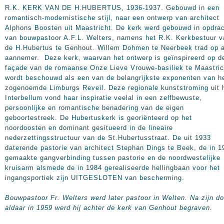
R.K. KERK VAN DE H.HUBERTUS, 1936-1937. Gebouwd in een
romantisch-modernistische stijl, naar een ontwerp van architect
Alphons Boosten uit Maastricht. De kerk werd gebouwd in opdra
van bouwpastoor A.F.L. Welters, namens het R.K. Kerkbestuur v
de H.Hubertus te Genhout. Willem Dohmen te Neerbeek trad op a
aannemer. Deze kerk, waarvan het ontwerp is geïnspireerd op d
façade van de romaanse Onze Lieve Vrouwe-basiliek te Maastric
wordt beschouwd als een van de belangrijkste exponenten van h
zogenoemde Limburgs Reveil. Deze regionale kunststroming uit 
Interbellum vond haar inspiratie veelal in een zelfbewuste,
persoonlijke en romantische benadering van de eigen
geboortestreek. De Hubertuskerk is georiënteerd op het
noordoosten en dominant gesitueerd in de lineaire
nederzettingsstructuur van de St.Hubertusstraat. De uit 1933
daterende pastorie van architect Stephan Dings te Beek, de in 1
gemaakte gangverbinding tussen pastorie en de noordwestelijke
kruisarm alsmede de in 1984 gerealiseerde hellingbaan voor het
ingangsportiek zijn UITGESLOTEN van bescherming.
Bouwpastoor Fr. Welters werd later pastoor in Welten. Na zijn d
aldaar in 1959 werd hij achter de kerk van Genhout begraven.