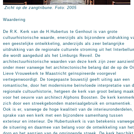
Zicht op de zangtribune. Foto: 2005
Waardering
De R.K. Kerk van de H.Hubertus te Genhout is van grote
cultuurhistorische waarde, enerzijds als bijzondere uitdrukking v
een geestelijke ontwikkeling, anderzijds als zeer belangrijke
uitdrukking van de regionale culturele stroming uit het Interbellu
die wordt aangeduid als het Limburgs Reveil. De
architectuurhistorische waarden van deze kerk zijn zeer aanzienl
onder meer vanwege het architectonische belang dat de op de O
Lieve Vrouwekerk te Maastricht geïnspireerde voorgevel
vertegenwoordigt. De toegepaste bouwstijl geeft uiting aan een
romantische, door het modernisme beïnvloede interpretatie van 
regionale cultuurhistorie, hetgeen de kerk van groot belang maak
voor het oeuvre van architect Alphons Boosten. De kerk kenmerk
zich door een streekgebonden materiaalgebruik en ornamentiek.
Ook is er, vanwege de hoge kwaliteit van de interieuronderdelen,
sprake van een kerk met een bijzondere samenhang tussen
exterieur en interieur. De Hubertuskerk is van betekenis vanweg
de situering en daarmee van belang voor de ontwikkeling van het
dorp en het aanzien van de omringende streek. De kerk beschikt