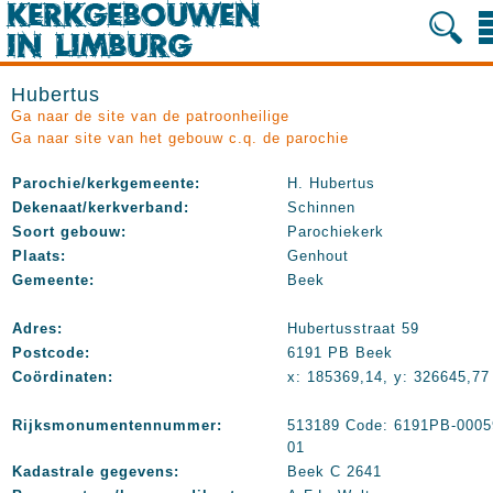
Hubertus
Ga naar de site van de patroonheilige
Ga naar site van het gebouw c.q. de parochie
Parochie/kerkgemeente:
H. Hubertus
Dekenaat/kerkverband:
Schinnen
Soort gebouw:
Parochiekerk
Plaats:
Genhout
Gemeente:
Beek
Adres:
Hubertusstraat 59
Postcode:
6191 PB Beek
Coördinaten:
x: 185369,14, y: 326645,77
Rijksmonumentennummer:
513189 Code: 6191PB-0005
01
Kadastrale gegevens:
Beek C 2641